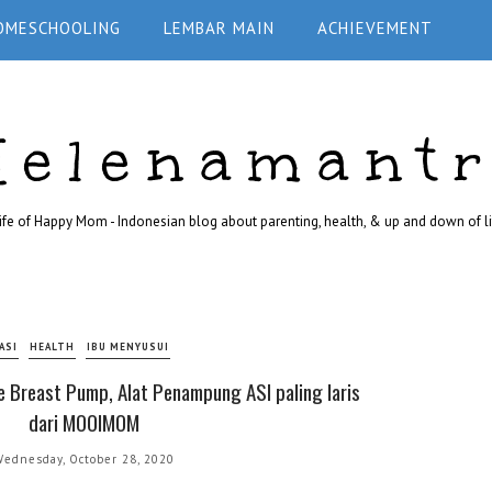
OMESCHOOLING
LEMBAR MAIN
ACHIEVEMENT
Helenamant
ife of Happy Mom - Indonesian blog about parenting, health, & up and down of li
ASI
HEALTH
IBU MENYUSUI
 Breast Pump, Alat Penampung ASI paling laris
dari MOOIMOM
Wednesday, October 28, 2020