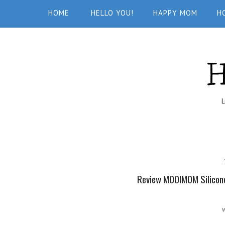
HOME
HELLO YOU!
HAPPY MOM
H
L
Review MOOIMOM Silicone