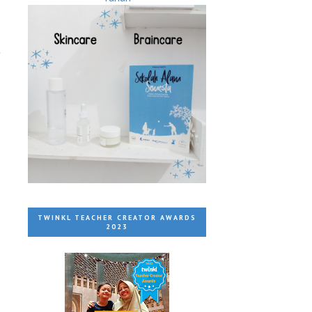
t
p
TWINKL TEACHER CREATOR AWARDS
2023