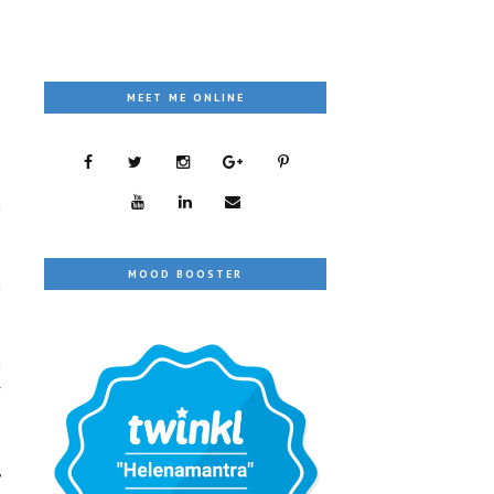
MEET ME ONLINE
a
MOOD BOOSTER
a
u
r
,