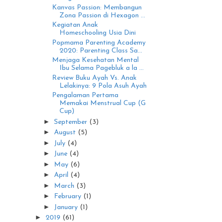
Kanvas Passion: Membangun
Zona Passion di Hexagon ...
Kegiatan Anak
Homeschooling Usia Dini
Popmama Parenting Academy
2020: Parenting Class Sa...
Menjaga Kesehatan Mental
Ibu Selama Pagebluk a la ...
Review Buku Ayah Vs. Anak
Lelakinya: 9 Pola Asuh Ayah
Pengalaman Pertama
Memakai Menstrual Cup (G
Cup)
►
September
(3)
►
August
(5)
►
July
(4)
►
June
(4)
►
May
(6)
►
April
(4)
►
March
(3)
►
February
(1)
►
January
(1)
►
2019
(61)