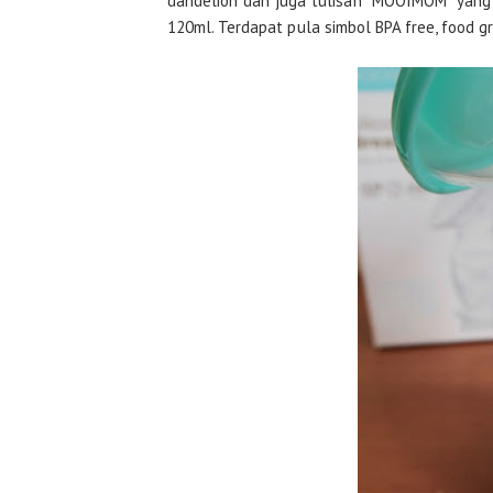
dandelion dan juga tulisan “MOOIMOM” yang
120ml. Terdapat pula simbol BPA free, food g