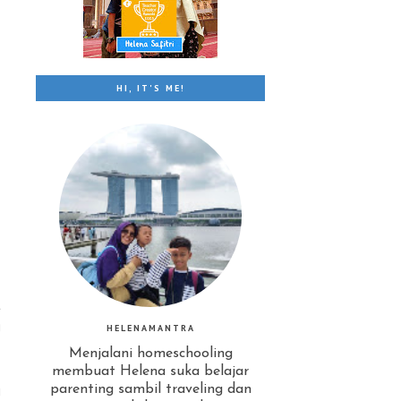
HI, IT'S ME!
t
g
HELENAMANTRA
Menjalani homeschooling
membuat Helena suka belajar
i
parenting sambil traveling dan