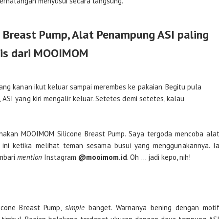
 berhalangan menyusui secara langsung.
Breast Pump, Alat Penampung ASI paling
ris dari MOOIMOM
yang kanan ikut keluar sampai merembes ke pakaian. Begitu pula
ASI yang kiri mengalir keluar. Setetes demi setetes, kalau
nakan MOOIMOM Silicone Breast Pump. Saya tergoda mencoba ala
ini ketika melihat teman sesama busui yang menggunakannya. I
embari
mention
Instagram
@mooimom.id
. Oh … jadi kepo, nih!
icone Breast Pump,
simple
banget. Warnanya bening dengan moti