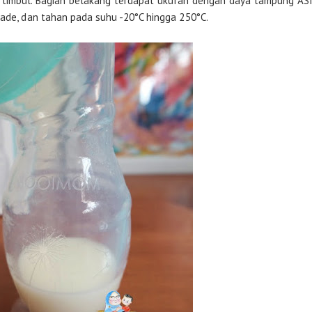
 timbul. Bagian belakang terdapat ukuran dengan daya tampung AS
rade, dan tahan pada suhu -20°C hingga 250°C.