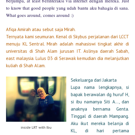
berjumpa, at least berinteraksi via internet dengan mereka. Just
to know that good people yang udah bantu aku bahagia di sana.
What goes around, comes around :)
Afiqa Amirah atau sebut saja Mirah.
Ternyata kami seumuran. Kenal di Skybus perjalanan dari LCCT
menuju KL Sentral. Mirah adalah mahasiswi tingkat akhir di
universitas di Shah Alam jurusan IT. Aslinya daerah Sabah,
east malaysia. Lulus D3 di Serawak kemudian dia melanjutkan
kuliah di Shah Alam.
Sekeluarga dari Jakarta
Lupa nama lengkapnya, si
bapak berawalan dg huruf H,
si ibu namanya Siti A..., dan
anaknya bernama Genta.
Tinggal di daerah Mampang.
Aku ikut mereka belanja di
inside LRT with Ibu
KL, di hari pertama