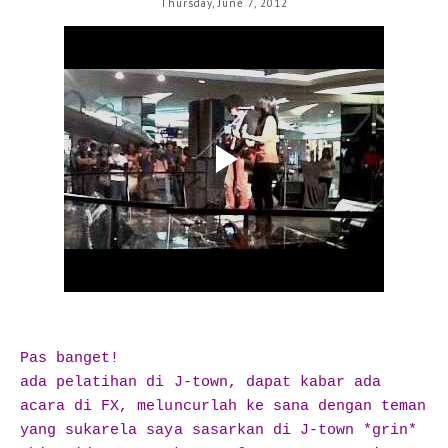
Thursday, June 7, 2012
Pas banget!
ada pelatihan di J-town, dapat kabar ada
acara di FX, meluncurlah ke sana dengan teman
yang sukarela saya sasarkan di J-town *grin*