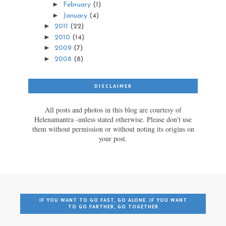
►
February
(1)
►
January
(4)
►
2011
(22)
►
2010
(14)
►
2009
(7)
►
2008
(8)
DISCLAIMER
All posts and photos in this blog are courtesy of
Helenamantra -unless stated otherwise. Please don't use
them without permission or without noting its origins on
your post.
IF YOU WANT TO GO FAST, GO ALONE. IF YOU WANT
TO GO FARTHER, GO TOGETHER