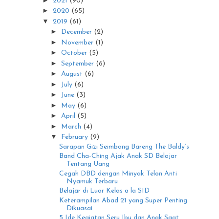
2021
(90)
►
2020
(65)
▼
2019
(61)
►
December
(2)
►
November
(1)
►
October
(5)
►
September
(6)
►
August
(6)
►
July
(6)
►
June
(3)
►
May
(6)
►
April
(5)
►
March
(4)
▼
February
(9)
Sarapan Gizi Seimbang Bareng The Baldy’s
Band Cha-Ching Ajak Anak SD Belajar
Tentang Uang
Cegah DBD dengan Minyak Telon Anti
Nyamuk Terbaru
Belajar di Luar Kelas a la SID
Keterampilan Abad 21 yang Super Penting
Dikuasai
5 Ide Kegiatan Seru Ibu dan Anak Saat