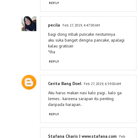
REPLY
pecila
Feb 27, 2019, 4:47:00 AM
bagi dong mbak puncake nestumnya
aku suka banget dengna pancake, apalagi
kalau gratisan
*lha
REPLY
Cerita Bang Doel
Feb 27, 2019, 6:39:00 AM
Aku harus makan nasi kalo pagi.. kalo ga
lemes.. kareena sarapan itu penting
daripada harapan..
REPLY
Stafana Charis | www.stafana.com
Feb