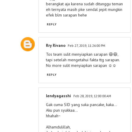
berangkat aja karena sudah ditunggu teman
eh ternyata masih pke sendal jepit mungkin
efek blm sarapan hehe
REPLY
Rry Rivano
Feb 27, 2019, 11:26:00 PM
Tos team sulit menyiapkan sarapan 😆😆,
tapi setelah mengetahui fakta ttg sarapan.
No more sulit menyiapkan sarapan ☺️☺️
REPLY
lendyagasshi
Feb 28, 2019, 12:00:00 AM
Gak cuma SID yang suka pancake, kaka...
Aku pun syukkaa...
hhahah~
Alhamdulillah,