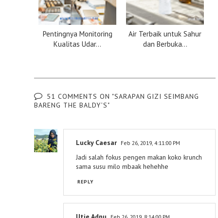
Pentingnya Monitoring
Air Terbaik untuk Sahur
Kualitas Udar...
dan Berbuka...
51 COMMENTS ON "SARAPAN GIZI SEIMBANG
BARENG THE BALDY’S"
Lucky Caesar
Feb 26, 2019, 4:11:00 PM
Jadi salah fokus pengen makan koko krunch
sama susu milo mbaak hehehhe
REPLY
Utie Adnu
Feb 26, 2019, 8:14:00 PM