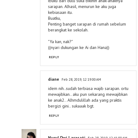
ibuku dari dulu suka bikinin anak-anaknya
sarapan. Alhasil, menurun ke aku juga
kebiasaan itu.
Buatku,
Penting banget sarapan di rumah sebelum
berangkat ke sekolah.
"Ya kan, nak?"
((nyari dukungan ke Ai dan Hana))
REPLY
diane
Feb 28, 2019, 12:19:00 AM
idem nih..sudah terbiasa wajib sarapan. ortu
mewajibkan.. aku pun sekarang mewajibkan
ke anak2.. Alhmdulillah ada yang praktis
bergizi gini.. sukaaak bgt.
REPLY
Nurul Dwi Larasati
Feb 28, 2019, 12:41:00 AM