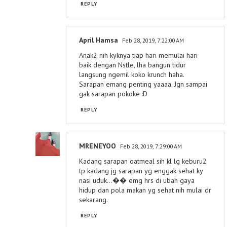
REPLY
April Hamsa
Feb 28, 2019, 7:22:00 AM
Anak2 nih kyknya tiap hari memulai hari
baik dengan Nstle, lha bangun tidur
langsung ngemil koko krunch haha.
Sarapan emang penting yaaaa. Jgn sampai
gak sarapan pokoke :D
REPLY
MRENEYOO
Feb 28, 2019, 7:29:00 AM
Kadang sarapan oatmeal sih kl lg keburu2
tp kadang jg sarapan yg enggak sehat ky
nasi uduk...�� emg hrs di ubah gaya
hidup dan pola makan yg sehat nih mulai dr
sekarang.
REPLY