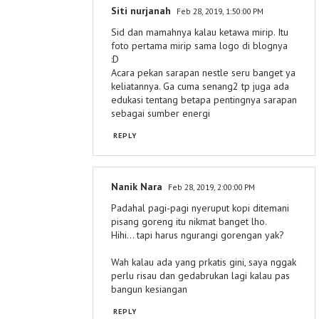
Siti nurjanah
Feb 28, 2019, 1:50:00 PM
Sid dan mamahnya kalau ketawa mirip. Itu
foto pertama mirip sama logo di blognya
:D
Acara pekan sarapan nestle seru banget ya
keliatannya. Ga cuma senang2 tp juga ada
edukasi tentang betapa pentingnya sarapan
sebagai sumber energi
REPLY
Nanik Nara
Feb 28, 2019, 2:00:00 PM
Padahal pagi-pagi nyeruput kopi ditemani
pisang goreng itu nikmat banget lho.
Hihi... tapi harus ngurangi gorengan yak?
Wah kalau ada yang prkatis gini, saya nggak
perlu risau dan gedabrukan lagi kalau pas
bangun kesiangan
REPLY