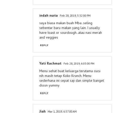
indah nuria
Feb 28, 2019, 5:32:00 PM
saya biasa makan buah Mba..seling
sebentar baru makan yang lain. I usually
have toast or sourdough..atau nasi merah
and veggies
REPLY
Yati Rachmat
Feb 28, 2019, 6:03:00 PM
Menu sehat buat keluarga terutama cucu
nih masih tetap Koko Krunch. Menu
sederhana ini cepat saji dan simple banget
dsssn yummy
REPLY
Jiah
Mar 1, 2019, 6:57:00 AM