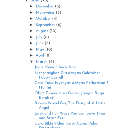
2018
(95)
►
December
(5)
►
November
(8)
►
October
(4)
►
September
(6)
►
August
(10)
►
July
(6)
►
June
(8)
►
May
(10)
►
April
(8)
▼
March
(8)
Jurus Hemat Anak Kost
Menenangkan Diri dengan Goldfaber
Faber-Castell
Cara Tidur Nyenyak dengan Perhatikan 3
Hal Ini
Obat Tuberkulosis Gratis, Jangan Ragu
Berobat!
Review Novel Gia, The Diary of A Little
Angel
Easy and Fun Ways You Can Save Time
and Start Exer...
Cara Bikin Video Keren Cuma Pakai