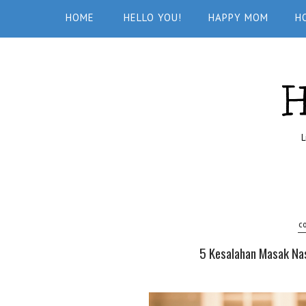
HOME
HELLO YOU!
HAPPY MOM
H
L
C
5 Kesalahan Masak Na