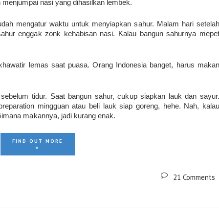
h menjumpai nasi yang dihasilkan lembek.
sudah mengatur waktu untuk menyiapkan sahur. Malam hari setela
 sahur enggak zonk kehabisan nasi. Kalau bangun sahurnya mepe
u khawatir lemas saat puasa. Orang Indonesia banget, harus maka
i sebelum tidur. Saat bangun sahur, cukup siapkan lauk dan sayur
preparation mingguan atau beli lauk siap goreng, hehe. Nah, kala
Gimana makannya, jadi kurang enak.
FIND OUT MORE
»
21 Comments