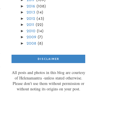
2017
(109)
►
2016
(108)
►
2013
(14)
►
2012
(43)
►
2011
(22)
►
2010
(14)
►
2009
(7)
►
2008
(8)
n
s
DISCLAIMER
i
All posts and photos in this blog are courtesy
e
of Helenamantra -unless stated otherwise.
Please don't use them without permission or
without noting its origins on your post.