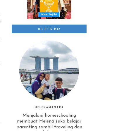
h
t
HI, IT'S ME!
n
.
u
HELENAMANTRA
Menjalani homeschooling
membuat Helena suka belajar
parenting sambil traveling dan