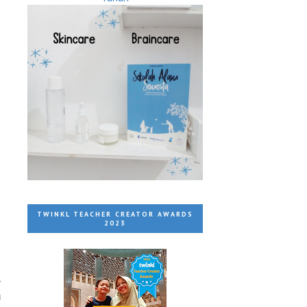
TWINKL TEACHER CREATOR AWARDS
2023
r
u