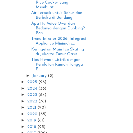
Rice Cooker yang
Membuat...
Air Terbaik untuk Sahur dan
Berbuka di Bandung
Apa Itu Voice Over dan
Bedanya dengan Dubbing?
Pan...
g
Trend Interior 2026: Integrasi
a
Appliance Minimalis...
Keringetan Main Ice Skating
n
di Jakarta Timur Oasis...
l
Tips Hemat Listrik dengan
Peralatan Rumah Tangga
E...
►
January
(2)
l
►
2025
(26)
►
2024
(36)
►
2023
(84)
►
2022
(76)
►
2021
(90)
►
2020
(65)
►
2019
(61)
►
2018
(95)
►