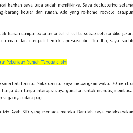
kai bahkan saya lupa sudah memilikinya. Saya decluttering selam
ng-barang keluar dari rumah. Ada yang re-home, recycle, ataupu
ik harian sampai bulanan untuk di-ceklis setiap selesai dikerjakan
 rumah dan menjadi bentuk apresiasi diri, “Ini lho, saya suda
tar Pekerjaan Rumah Tangga di sini
ana hati hari itu. Maka dari itu, saya meluangkan waktu 20 menit d
 berharga dan tanpa interupsi saya gunakan untuk menulis, membaca
 segarnya udara pagi.
ta izin Ayah SID yang menjaga mereka. Barulah saya melaksanaka