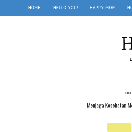
HOME
HELLO YOU!
HAPPY MOM
H
L
COR
Menjaga Kesehatan Me