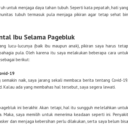
uh untuk menjaga daya tahan tubuh. Seperti kata pepatah, hati yan
munitas tubuh termasuk pula menjaga pikiran agar tetap sehat bi
ntal Ibu Selama Pagebluk
ng lucu-lucunya (baik ibu maupun anak), pikiran saya harus teta
bahagia pula. Oleh karena itu saya melakukan beberapa cara untu
ebagai berikut:
ovid-19
 semakin naik, saya jarang sekali membaca berita tentang Covid-19
id. Kalau ada yang membahas hal tersebut, saya segera lewati.
gebluk ini berakhir. Akan tetapi, hal itu sungguh melelahkan untu
a. Maka, saya memilih untuk menerima keadaan seperti ini. Penyaki
ker dan menjaga kebersihan perlu dilakukan, serta saya belum bis