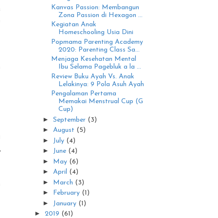
a
Kanvas Passion: Membangun
Zona Passion di Hexagon ...
n
Kegiatan Anak
Homeschooling Usia Dini
Popmama Parenting Academy
2020: Parenting Class Sa...
.
Menjaga Kesehatan Mental
h
Ibu Selama Pagebluk a la ...
Review Buku Ayah Vs. Anak
Lelakinya: 9 Pola Asuh Ayah
Pengalaman Pertama
Memakai Menstrual Cup (G
Cup)
►
September
(3)
►
August
(5)
i
►
July
(4)
,
►
June
(4)
►
May
(6)
►
April
(4)
►
n
March
(3)
►
February
(1)
►
January
(1)
►
2019
(61)