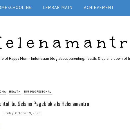
OMESCHOOLING
LEMBAR MAIN
ACHIEVEMENT
Helenamant
ife of Happy Mom - Indonesian blog about parenting, health, & up and down of li
ONA
HEALTH
IBU PROFESIONAL
ntal Ibu Selama Pagebluk a la Helenamantra
Friday, October 9, 2020