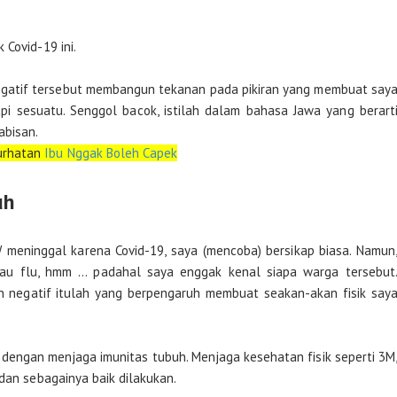
 Covid-19 ini.
 negatif tersebut membangun tekanan pada pikiran yang membuat say
api sesuatu. Senggol bacok, istilah dalam bahasa Jawa yang berart
abisan.
urhatan
Ibu Nggak Boleh Capek
uh
meninggal karena Covid-19, saya (mencoba) bersikap biasa. Namun
mau flu, hmm … padahal saya enggak kenal siapa warga tersebut
ran negatif itulah yang berpengaruh membuat seakan-akan fisik say
an dengan menjaga imunitas tubuh. Menjaga kesehatan fisik seperti 3M
 dan sebagainya baik dilakukan.