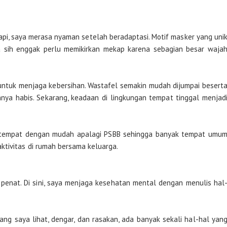
api, saya merasa nyaman setelah beradaptasi. Motif masker yang uni
juga sih enggak perlu memikirkan mekap karena sebagian besar waja
ntuk menjaga kebersihan. Wastafel semakin mudah dijumpai besert
nya habis. Sekarang, keadaan di lingkungan tempat tinggal menjad
 tempat dengan mudah apalagi PSBB sehingga banyak tempat umu
ktivitas di rumah bersama keluarga.
penat. Di sini, saya menjaga kesehatan mental dengan menulis hal
ang saya lihat, dengar, dan rasakan, ada banyak sekali hal-hal yan