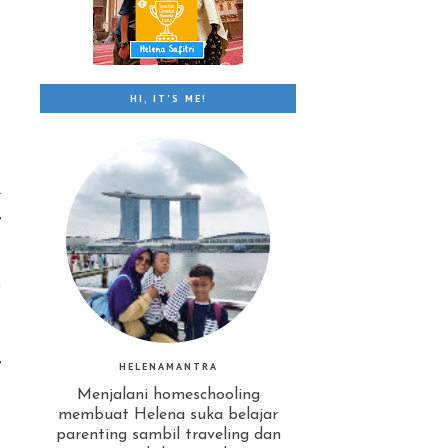
s
HI, IT'S ME!
l
,
g
,
HELENAMANTRA
Menjalani homeschooling
membuat Helena suka belajar
parenting sambil traveling dan