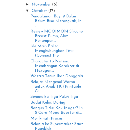
n
►
November
(6)
u
▼
October
(17)
Pengalaman Bayi 9 Bulan
Belum Bisa Merangkak, Ini
...
Review MOOIMOM Silicone
Breast Pump, Alat
i
Penampun...
t
Ide Main Balita:
Menghubungkan Titik
(Connect the ...
Character to Nation:
s
Membangun Karakter di
Hexagon...
Wastra Tenun Ikat Donggala
Belajar Mengenal Warna
untuk Anak TK (Printable
Gr...
Senandika Tiga Puluh Tiga
Badai Kelas Daring
k
Bangun Tidur Kok Mager? Ini
5 Cara Mood Booster di...
k
Menikmati Proses
Belanja ke Supermarket Saat
Pagebluk