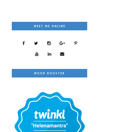
g
n
MEET ME ONLINE
p
k
MOOD BOOSTER
.
k
t
a