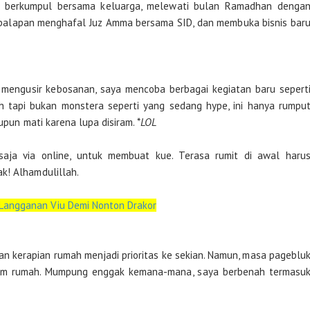
at, berkumpul bersama keluarga, melewati bulan Ramadhan denga
, balapan menghafal Juz Amma bersama SID, dan membuka bisnis bar
 mengusir kebosanan, saya mencoba berbagai kegiatan baru sepert
 tapi bukan monstera seperti yang sedang hype, ini hanya rumpu
upun mati karena lupa disiram. *
LOL
 saja via online, untuk membuat kue. Terasa rumit di awal haru
k! Alhamdulillah.
Langganan Viu Demi Nonton Drakor
an kerapian rumah menjadi prioritas ke sekian. Namun, masa pageblu
dalam rumah. Mumpung enggak kemana-mana, saya berbenah termasu