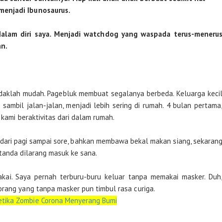
menjadi Ibunosaurus.
 dalam diri saya. Menjadi watchdog yang waspada terus-meneru
an.
 tidaklah mudah. Pagebluk membuat segalanya berbeda. Keluarga keci
 sambil jalan-jalan, menjadi lebih sering di rumah. 4 bulan pertama
 kami beraktivitas dari dalam rumah.
 dari pagi sampai sore, bahkan membawa bekal makan siang, sekaran
 tanda dilarang masuk ke sana.
kai. Saya pernah terburu-buru keluar tanpa memakai masker. Duh
orang yang tanpa masker pun timbul rasa curiga.
etika Zombie Corona Menyerang Bumi