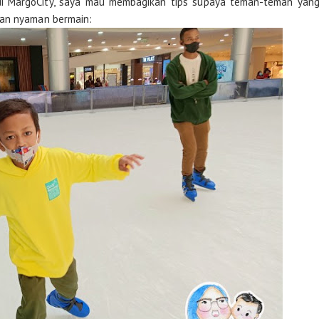
 di MargoCity, saya mau membagikan tips supaya teman-teman yan
dan nyaman bermain: