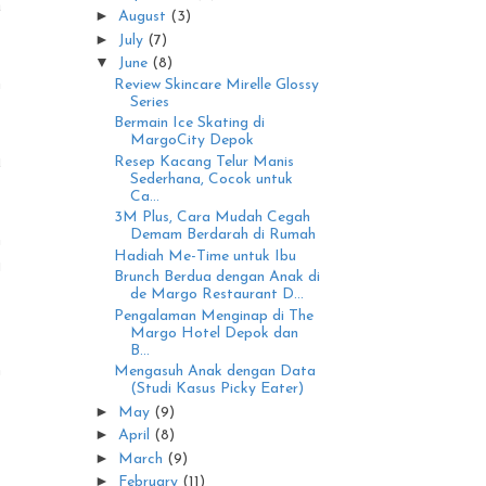
a
►
August
(3)
►
July
(7)
▼
June
(8)
h
Review Skincare Mirelle Glossy
Series
Bermain Ice Skating di
MargoCity Depok
u
Resep Kacang Telur Manis
Sederhana, Cocok untuk
Ca...
3M Plus, Cara Mudah Cegah
Demam Berdarah di Rumah
n
Hadiah Me-Time untuk Ibu
i
Brunch Berdua dengan Anak di
de Margo Restaurant D...
Pengalaman Menginap di The
Margo Hotel Depok dan
.
B...
n
Mengasuh Anak dengan Data
(Studi Kasus Picky Eater)
►
May
(9)
►
April
(8)
►
March
(9)
►
February
(11)