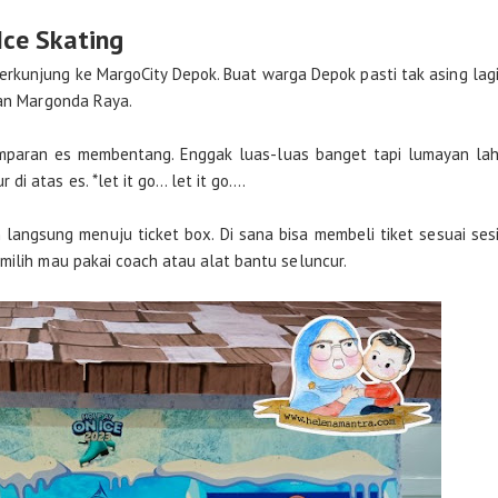
Ice Skating
berkunjung ke MargoCity Depok. Buat warga Depok pasti tak asing lag
lan Margonda Raya.
amparan es membentang. Enggak luas-luas banget tapi lumayan la
atas es. *let it go... let it go....
 langsung menuju ticket box. Di sana bisa membeli tiket sesuai ses
milih mau pakai coach atau alat bantu seluncur.