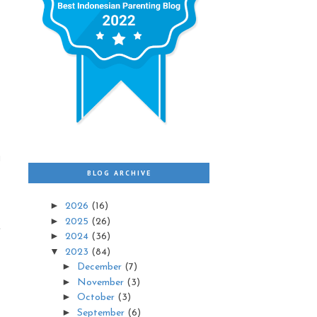
i
1
BLOG ARCHIVE
►
2026
(16)
►
2025
(26)
t
►
2024
(36)
▼
2023
(84)
►
December
(7)
►
November
(3)
►
October
(3)
.
►
September
(6)