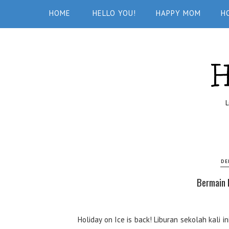
HOME
HELLO YOU!
HAPPY MOM
H
L
DE
Bermain 
Holiday on Ice is back! Liburan sekolah kali 