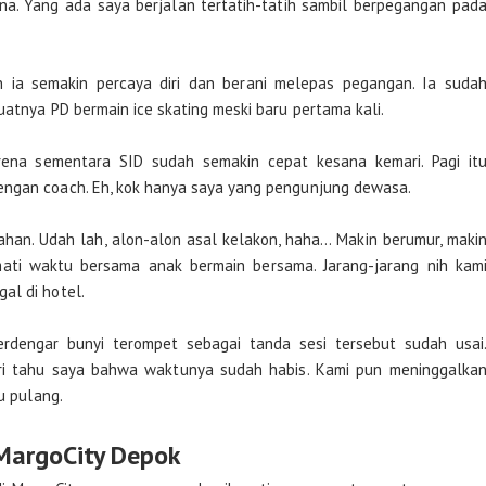
na. Yang ada saya berjalan tertatih-tatih sambil berpegangan pad
 ia semakin percaya diri dan berani melepas pegangan. Ia suda
uatnya PD bermain ice skating meski baru pertama kali.
arena sementara SID sudah semakin cepat kesana kemari. Pagi it
engan coach. Eh, kok hanya saya yang pengunjung dewasa.
han. Udah lah, alon-alon asal kelakon, haha... Makin berumur, maki
kmati waktu bersama anak bermain bersama. Jarang-jarang nih kam
al di hotel.
erdengar bunyi terompet sebagai tanda sesi tersebut sudah usai
ri tahu saya bahwa waktunya sudah habis. Kami pun meninggalka
u pulang.
 MargoCity Depok