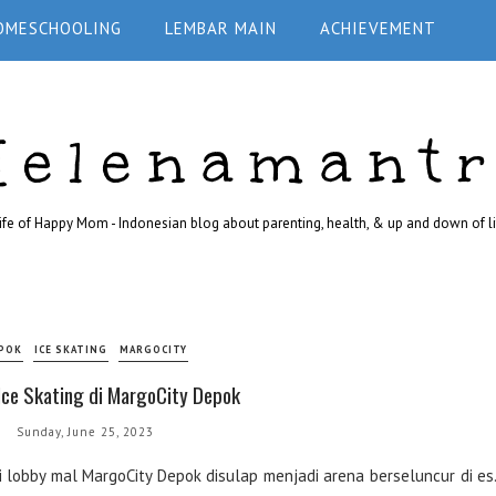
OMESCHOOLING
LEMBAR MAIN
ACHIEVEMENT
Helenamant
ife of Happy Mom - Indonesian blog about parenting, health, & up and down of li
POK
ICE SKATING
MARGOCITY
Ice Skating di MargoCity Depok
Sunday, June 25, 2023
ini lobby mal MargoCity Depok disulap menjadi arena berseluncur di es