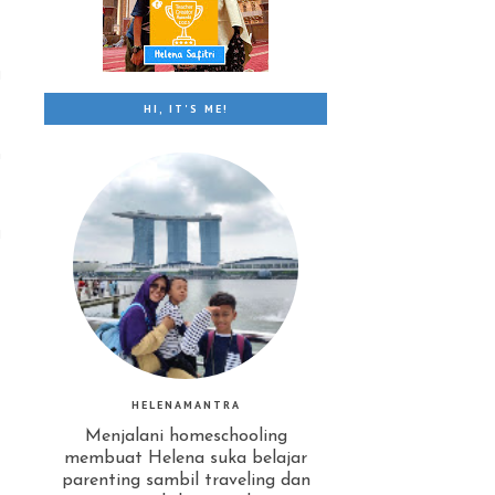
i
HI, IT'S ME!
h
i
HELENAMANTRA
Menjalani homeschooling
membuat Helena suka belajar
parenting sambil traveling dan