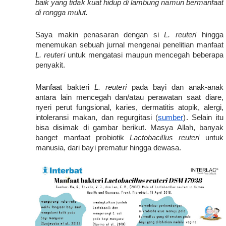
baik yang tidak kuat hidup di lambung namun bermanfaat 
di rongga mulut.
Saya makin penasaran dengan si 
L. reuteri 
hingga 
menemukan sebuah jurnal mengenai penelitian manfaat
L. reuteri
 untuk mengatasi maupun mencegah beberapa 
penyakit. 
Manfaat bakteri 
L. reuteri 
pada bayi dan anak-anak 
antara lain mencegah dan/atau perawatan saat diare, 
nyeri perut fungsional, karies, dermatitis atopik, alergi, 
intoleransi makan, dan regurgitasi 
(
sumber
)
. Selain itu 
bisa disimak di gambar berikut. 
Masya Allah, banyak 
banget manfaat probiotik 
Lactobacillus reuteri 
untuk 
manusia, dari bayi prematur hingga dewasa.