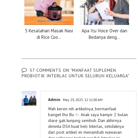
5 Kesalahan Masak Nasi
Apa Itu Voice Over dan
di Rice Coo...
Bedanya deng...
57 COMMENTS ON "MANFAAT SUPLEMEN
PROBIOTIK INTERLAC UNTUK SELURUH KELUARGA"
Admin
May 29, 2023, 12:11:00 AM
Wah keren nih artikelnya, bermanfaat
banget lho Bu ✨. Anak saya hampir 2 bulan
diare gak kunjung sembuh. Dan akhirnya
diminta DSA buat beli Interlac, setidaknya
dari post artikel ini menambah wawasan
dan referensi terkait produk Interlac ini.