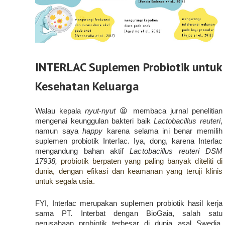
INTERLAC Suplemen Probiotik untuk
Kesehatan Keluarga
Walau kepala 
nyut-nyut
 😫 membaca jurnal penelitian 
mengenai keunggulan bakteri baik 
Lactobacillus reuteri
, 
namun saya 
happy
 karena selama ini benar memilih 
suplemen probiotik Interlac. Iya, dong, karena Interlac 
mengandung bahan aktif 
Lactobacillus reuteri DSM 
17938, 
probiotik berpaten yang paling banyak diteliti di 
dunia, dengan efikasi dan keamanan yang teruji klinis 
untuk segala usia.
FYI, Interlac merupakan suplemen probiotik hasil kerja 
sama PT. Interbat dengan BioGaia, salah satu 
perusahaan probiotik terbesar di dunia asal Swedia. 