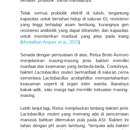
berlabel “probiotik” sama manfaatnya.
Tidak semua probiotik efektif di tubuh, tergantung 
kapasitas untuk bertahan hidup di saluran GI, resistensi 
yang tinggi terhadap asam lambung, kurangnya gen 
resistensi antibiotik yang dapat ditransfer, dan kapasitas 
untuk memberikan manfaat yang jelas pada inang 
(
Montalban-Arques et al., 2015
)
Senada dengan pernyataan di atas, Reisa Broto Asmoro 
menjelaskan masing-masing jenis bakteri memiliki 
manfaat dan keamanan yang berbeda-beda. Contohnya, 
bakteri 
Lactobacillus reuteri
 bermanfaat di saluran cerna 
sementara 
Lactiobacillus acidophillus
 mempertahankan 
keasaman seperti di organ intim wanita. Ibaratnya 
kakak-adik, satu marga tapi memiliki kekuatan masing-
masing.
Lebih lanjut lagi, Reisa menjelaskan tentang bakteri jenis 
Lactobacillus reuteri 
yang memang ada di pencernaan 
manusia bahkan ditemukan pula pada ASI. Bakteri ini 
tahan dengan pH asam lambung. *
ternyata ada bakteri 