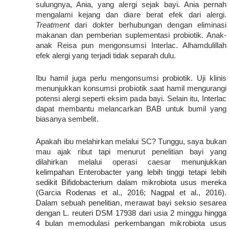
sulungnya, Ania, yang alergi sejak bayi. Ania pernah 
mengalami kejang dan diare berat efek dari alergi. 
Treatment
 dari dokter berhubungan dengan eliminasi 
makanan dan pemberian suplementasi probiotik. Anak-
anak Reisa pun mengonsumsi Interlac. Alhamdulillah 
efek alergi yang terjadi tidak separah dulu.
Ibu hamil juga perlu mengonsumsi probiotik. Uji klinis 
menunjukkan konsumsi probiotik saat hamil mengurangi 
potensi alergi seperti eksim pada bayi. Selain itu, Interlac 
dapat membantu melancarkan BAB untuk bumil yang 
biasanya sembelit.
Apakah ibu melahirkan melalui SC? Tunggu, saya bukan 
mau ajak ribut tapi menurut penelitian bayi yang 
dilahirkan melalui operasi caesar 
menunjukkan 
kelimpahan Enterobacter yang lebih tinggi tetapi lebih 
sedikit Bifidobacterium dalam mikrobiota usus mereka 
(Garcia Rodenas et al., 2016; Nagpal et al., 2016). 
Dalam sebuah penelitian, merawat bayi seksio sesarea 
dengan L. reuteri DSM 17938 dari usia 2 minggu hingga 
4 bulan memodulasi perkembangan mikrobiota usus 