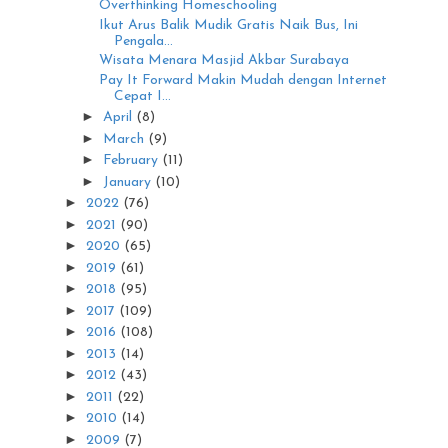
Overthinking Homeschooling
Ikut Arus Balik Mudik Gratis Naik Bus, Ini
Pengala...
Wisata Menara Masjid Akbar Surabaya
Pay It Forward Makin Mudah dengan Internet
Cepat I...
►
April
(8)
►
March
(9)
►
February
(11)
►
January
(10)
►
2022
(76)
►
2021
(90)
►
2020
(65)
►
2019
(61)
►
2018
(95)
►
2017
(109)
►
2016
(108)
►
2013
(14)
►
2012
(43)
►
2011
(22)
►
2010
(14)
►
2009
(7)