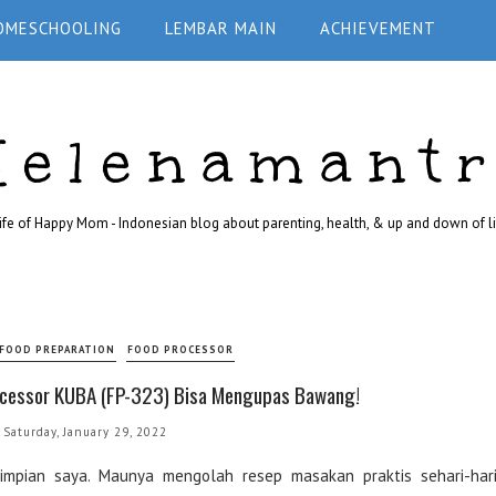
OMESCHOOLING
LEMBAR MAIN
ACHIEVEMENT
Helenamant
ife of Happy Mom - Indonesian blog about parenting, health, & up and down of li
FOOD PREPARATION
FOOD PROCESSOR
cessor KUBA (FP-323) Bisa Mengupas Bawang!
Saturday, January 29, 2022
mpian saya. Maunya mengolah resep masakan praktis sehari-har