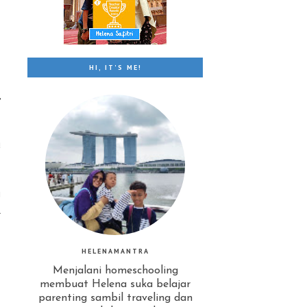
HI, IT'S ME!
…
,
u
i
l
HELENAMANTRA
Menjalani homeschooling
membuat Helena suka belajar
parenting sambil traveling dan