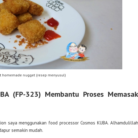
rst homemade nugget (resep menyusul)
UBA (FP-323) Membantu Proses Memasa
tion saya menggunakan food processor Cosmos KUBA. Alhamdulilla
dapur semakin mudah.