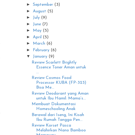
►
September
(3)
►
August
(5)
s
►
July
(9)
s
►
June
(7)
►
May
(5)
►
April
(5)
h
►
March
(6)
-
►
February
(6)
▼
h
January
(9)
Review Scarlett Brightly
Essence Toner Aman untuk
...
Review Cosmos Food
Processor KUBA (FP-323)
Bisa Me...
Review Deodorant yang Aman
untuk Ibu Hamil: Mama’s...
Membuat Dokumentasi
Homeschooling Anak
a
Berawal dari Iseng, Ini Kisah
Ibu Rumah Tangga Pen...
Review Korset Pasca
Melahirkan Nano Bamboo