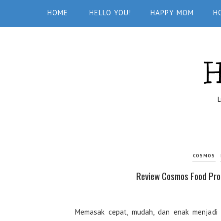
HOME
HELLO YOU!
HAPPY MOM
H
L
COSMOS
Review Cosmos Food Pro
Memasak cepat, mudah, dan enak menjadi i