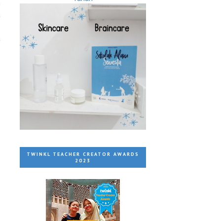
h
a
.
a
TWINKL TEACHER CREATOR AWARDS
2023