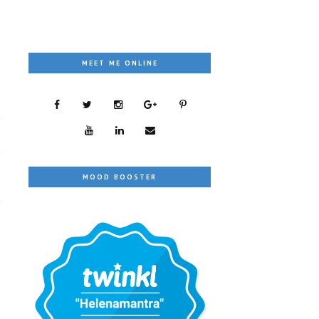
MEET ME ONLINE
n
e
n
MOOD BOOSTER
g