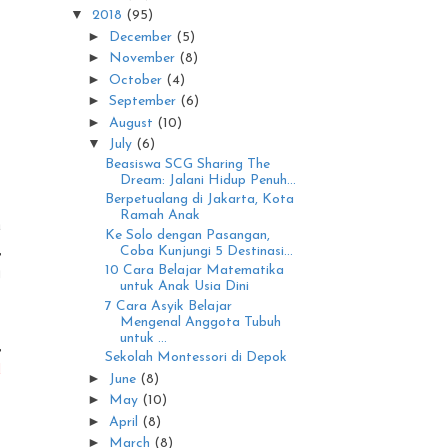
▼
2018
(95)
►
December
(5)
►
November
(8)
►
October
(4)
►
September
(6)
►
August
(10)
▼
July
(6)
Beasiswa SCG Sharing The
Dream: Jalani Hidup Penuh...
Berpetualang di Jakarta, Kota
Ramah Anak
a
Ke Solo dengan Pasangan,
,
Coba Kunjungi 5 Destinasi...
g
10 Cara Belajar Matematika
untuk Anak Usia Dini
7 Cara Asyik Belajar
Mengenal Anggota Tubuh
untuk ...
,
Sekolah Montessori di Depok
d
►
June
(8)
►
May
(10)
►
April
(8)
►
March
(8)