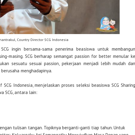
antrakul, Country Director SCG Indonesia
 SCG ingin bersama-sama penerima beasiswa untuk membangu
sing-masing. SCG berharap semangat passion for better menular k
kukan sesuatu sesuai passion, pekerjaan menjadi lebih mudah da
p berusaha menghadapinya.
of SCG Indonesia, menjelaskan proses seleksi beasiswa SCG Sharin
a SCG, antara lain:
ngan tulisan tangan. Topiknya berganti-ganti tiap tahun. Untuk
or Better: Keluargaku Api Semangatku Mewujudkan Masa Depan yang