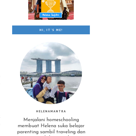
HI, IT'S ME!
a
h
HELENAMANTRA
k
Menjalani homeschooling
a
membuat Helena suka belajar
parenting sambil traveling dan