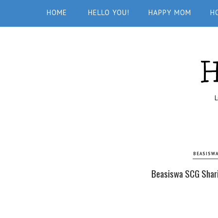
HOME
HELLO YOU!
HAPPY MOM
H
L
BEASISWA
Beasiswa SCG Shari