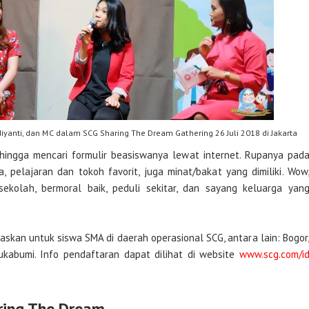
rdiyanti, dan MC dalam SCG Sharing The Dream Gathering 26 Juli 2018 di Jakarta
hingga mencari formulir beasiswanya lewat internet. Rupanya pad
a, pelajaran dan tokoh favorit, juga minat/bakat yang dimiliki. Wow
sekolah, bermoral baik, peduli sekitar, dan sayang keluarga yan
taskan untuk siswa SMA di daerah operasional SCG, antara lain: Bogor
ukabumi. Info pendaftaran dapat dilihat di website
www.scg.com/i
ring The Dream