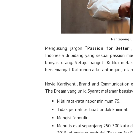
Nantapong Ch
Mengusung jargon
“Passion for Better”
,
Indonesia di bidang yang sesuai passion ma
banyak orang. Setuju banget! Ketika mela
bersemangat. Kalaupun ada tantangan, teta
Novia Kardiyanti, Brand and Communication 
The Dream yang unik. Syarat melamar beasisw
Nilai rata-rata rapor minimum 75.
Tidak pernah terlibat tindak kriminal.
Mengisi formulir.
Menulis esai sepanjang 250-300 kata de
2018 ini, esainya berjudul “Passion f