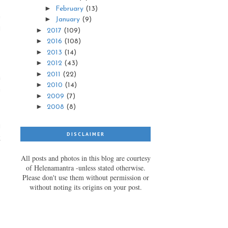
►
February
(13)
n
►
January
(9)
i
►
2017
(109)
►
2016
(108)
►
2013
(14)
►
.
2012
(43)
►
2011
(22)
a
►
2010
(14)
h
►
2009
(7)
►
2008
(8)
g
DISCLAIMER
k
All posts and photos in this blog are courtesy
of Helenamantra -unless stated otherwise.
Please don't use them without permission or
without noting its origins on your post.