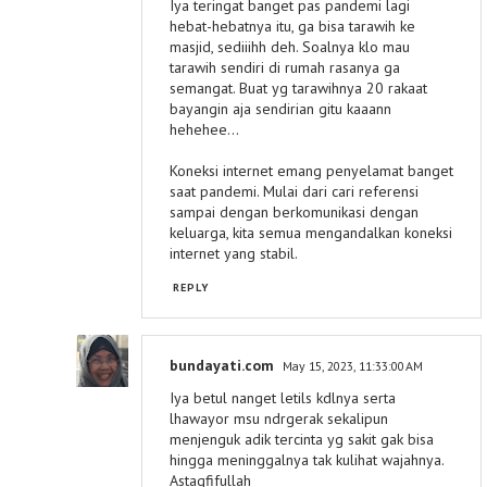
Iya teringat banget pas pandemi lagi
hebat-hebatnya itu, ga bisa tarawih ke
masjid, sediiihh deh. Soalnya klo mau
tarawih sendiri di rumah rasanya ga
semangat. Buat yg tarawihnya 20 rakaat
bayangin aja sendirian gitu kaaann
hehehee...
Koneksi internet emang penyelamat banget
saat pandemi. Mulai dari cari referensi
sampai dengan berkomunikasi dengan
keluarga, kita semua mengandalkan koneksi
internet yang stabil.
REPLY
bundayati.com
May 15, 2023, 11:33:00 AM
Iya betul nanget letils kdlnya serta
lhawayor msu ndrgerak sekalipun
menjenguk adik tercinta yg sakit gak bisa
hingga meninggalnya tak kulihat wajahnya.
Astagfifullah