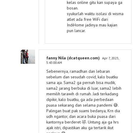
kelas online gitu kan supaya ga
bosan.
syukurlah waktu isolasi di wisma
atlet ada free WiFi dari
IndiHome jadinya mau kajian
pun lancar.
fanny Nila (dcatqueen.com)
Apr 7, 2023,
5:43:00 AM
Sebenernya, ramadhan dan lebaran
sebelum dan sesudah covid, kalo buatku
sama aja. Sama2 ga pernah bisa mudik,
sama2 jarang berbuka di luar, sama2 lebih
memilih tarawih di rumah. Jadi terkadang
dipikir, kalo buatku, ga ada perbedaan
puasa sekarang dan selama pandemi 😅.
Palingan buat pak suami bedanya, Krn dia
udh ngantor, dan acara buka puasa dari
kantornya berderet 🤣. Untung aja ga hrs
ajak istri, dipastikan aku ga tertarik ikut