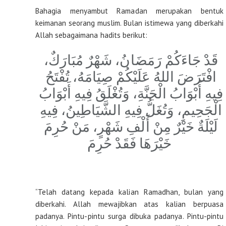
Bahagia menyambut Ramadan merupakan bentuk
keimanan seorang muslim. Bulan istimewa yang diberkahi
Allah sebagaimana hadits berikut:
ﻗَﺪْ ﺟَﺎﺀَﻛُﻢْ ﺭَﻣَﻀَﺎﻥُ، ﺷَﻬْﺮٌ ﻣُﺒَﺎﺭَﻙٌ، 
ﺍﻓْﺘَﺮَﺽَ ﺍﻟﻠﻪُ ﻋَﻠَﻴْﻜُﻢْ ﺻِﻴَﺎﻣَﻪُ، ﺗُﻔْﺘَﺢُ 
ﻓِﻴﻪِ ﺃَﺑْﻮَﺍﺏُ ﺍﻟْﺠَﻨَّﺔِ، ﻭَﺗُﻐْﻠَﻖُ ﻓِﻴﻪِ ﺃَﺑْﻮَﺍﺏُ 
ﺍﻟْﺠَﺤِﻴﻢِ، ﻭَﺗُﻐَﻞُّ ﻓِﻴﻪِ ﺍﻟﺸَّﻴَﺎﻃِﻴﻦُ، ﻓِﻴﻪِ 
ﻟَﻴْﻠَﺔٌ ﺧَﻴْﺮٌ ﻣِﻦْ ﺃَﻟْﻒِ ﺷَﻬْﺮٍ، ﻣَﻦْ ﺣُﺮِﻡَ 
ﺧَﻴْﺮَﻫَﺎ ﻓَﻘَﺪْ ﺣُﺮِﻡَ
“Telah datang kepada kalian Ramadhan, bulan yang
diberkahi. Allah mewajibkan atas kalian berpuasa
padanya. Pintu-pintu surga dibuka padanya. Pintu-pintu