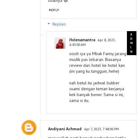
soalnya 😅
REPLY
Replies
Helenamantra
Apr 8, 2023,
6:43:00 AM
oooh iya ya Mbak Fanny jarang
mudik pas lebaran. Biasanya
review dari hotel ke hotel kan
(ini yang ku tungguin, hehe)
nah betul itu jadwal bukber
suami dengan teman kerjanya
kek banyak bener. Sama si ini,
sama si itu.
Andiyani Achmad
Apr 7, 2023, 7:48:00 PM
masyaallah pasti banyak perbedaan ketika