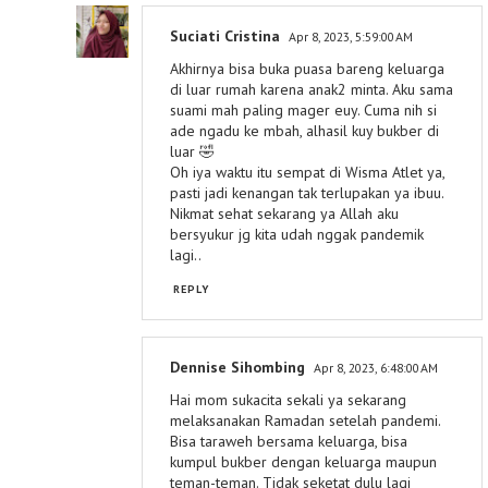
Suciati Cristina
Apr 8, 2023, 5:59:00 AM
Akhirnya bisa buka puasa bareng keluarga
di luar rumah karena anak2 minta. Aku sama
suami mah paling mager euy. Cuma nih si
ade ngadu ke mbah, alhasil kuy bukber di
luar 🤣
Oh iya waktu itu sempat di Wisma Atlet ya,
pasti jadi kenangan tak terlupakan ya ibuu.
Nikmat sehat sekarang ya Allah aku
bersyukur jg kita udah nggak pandemik
lagi..
REPLY
Dennise Sihombing
Apr 8, 2023, 6:48:00 AM
Hai mom sukacita sekali ya sekarang
melaksanakan Ramadan setelah pandemi.
Bisa taraweh bersama keluarga, bisa
kumpul bukber dengan keluarga maupun
teman-teman. Tidak seketat dulu lagi