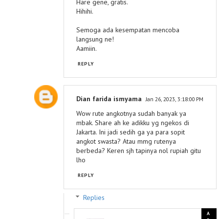
Hare gene, gratis.
Hihihi.
Semoga ada kesempatan mencoba
langsung ne!
Aamiin.
REPLY
Dian farida ismyama
Jan 26, 2023, 3:18:00 PM
Wow rute angkotnya sudah banyak ya
mbak. Share ah ke adikku yg ngekos di
Jakarta. Ini jadi sedih ga ya para sopit
angkot swasta? Atau mmg rutenya
berbeda? Keren sjh tapinya nol rupiah gitu
lho
REPLY
Replies