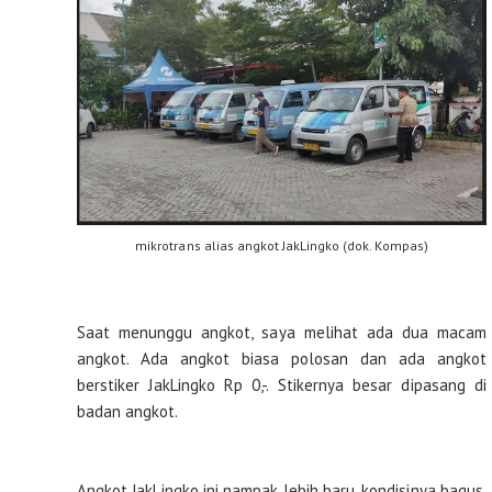
mikrotrans alias angkot JakLingko (dok. Kompas)
Saat menunggu angkot, saya melihat ada dua macam
angkot. Ada angkot biasa polosan dan ada angkot
berstiker JakLingko Rp 0,-. Stikernya besar dipasang di
badan angkot.
Angkot JakLingko ini nampak lebih baru, kondisinya bagus,