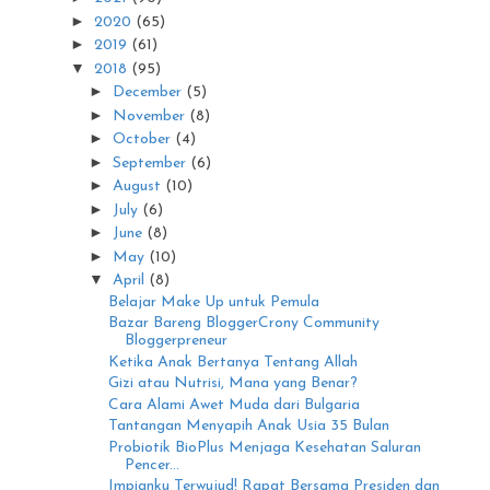
►
2020
(65)
►
2019
(61)
▼
2018
(95)
►
December
(5)
►
November
(8)
►
October
(4)
►
September
(6)
►
August
(10)
►
July
(6)
►
June
(8)
►
May
(10)
▼
April
(8)
Belajar Make Up untuk Pemula
Bazar Bareng BloggerCrony Community
Bloggerpreneur
Ketika Anak Bertanya Tentang Allah
Gizi atau Nutrisi, Mana yang Benar?
Cara Alami Awet Muda dari Bulgaria
Tantangan Menyapih Anak Usia 35 Bulan
Probiotik BioPlus Menjaga Kesehatan Saluran
Pencer...
Impianku Terwujud! Rapat Bersama Presiden dan