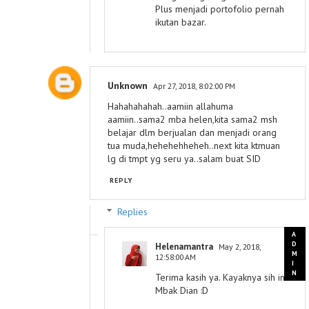
Plus menjadi portofolio pernah
ikutan bazar.
Unknown
Apr 27, 2018, 8:02:00 PM
Hahahahahah..aamiin allahuma
aamiin..sama2 mba helen,kita sama2 msh
belajar dlm berjualan dan menjadi orang
tua muda,hehehehheheh..next kita ktmuan
lg di tmpt yg seru ya..salam buat SID
REPLY
Replies
Helenamantra
May 2, 2018,
12:58:00 AM
Terima kasih ya. Kayaknya sih ini
Mbak Dian :D