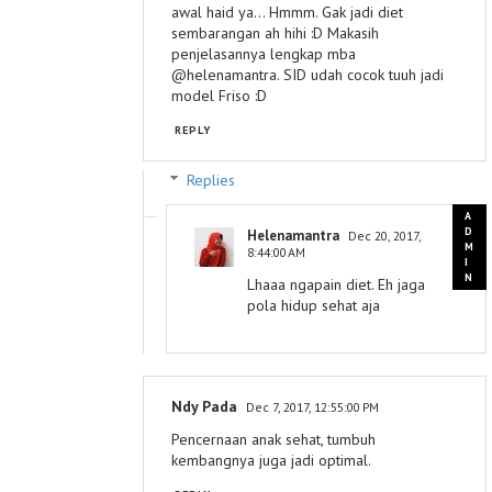
awal haid ya... Hmmm. Gak jadi diet
sembarangan ah hihi :D Makasih
penjelasannya lengkap mba
@helenamantra. SID udah cocok tuuh jadi
model Friso :D
REPLY
Replies
Helenamantra
Dec 20, 2017,
8:44:00 AM
Lhaaa ngapain diet. Eh jaga
pola hidup sehat aja
Ndy Pada
Dec 7, 2017, 12:55:00 PM
Pencernaan anak sehat, tumbuh
kembangnya juga jadi optimal.