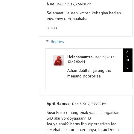
Noe
Dec 7, 2017, 7:56:00 PM
Selamaat Heleen, kmren kebagian hadiah
euy. Envy deh, huahaha
REPLY
Replies
Helenamantra
Dec 27, 2017,
12:42:00 AM
Alhamdulillah, jarang lho
menang doorprize.
April Hamsa
Dec 7, 2017, 9:53:00 PM
Susu Friso emang enak yaaaa. Jangankan
SID aku yo doyaaaann :D
Iya ya anak2 harus lbh diperhatikan lagi
kesehatan saluran cernanya, kalau Dema