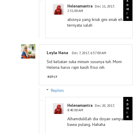
Helenamantra
Dec 11, 2017,
2:51:00 AM
abisnya yang kriuk gini enak eh
ternyata salah
Leyla Hana
Dec 7, 2017, 6:57:00 AM
Sid keliatan suka minum susunya tuh. Mom
Helena harus rajin kasih friso nih.
REPLY
Replies
Helenamantra
Dec 20, 2017,
8:40:00 AM
Alhamdulillah dia doyan sampai
bawa pulang. Hahaha