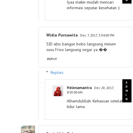
Iyaa makin mudah mencari
informasi seputar kesehatan :)
Widia Purnawita
Dec 7, 2017, 3:04:00 PM
SID abis bangun bobo langsung minum
susu Friso langsung segar ya ��
REPLY
Replies
Helenamantra
Dec 20, 2017,
8:50:00 AM
Alhamdulillah. Kehausan setelah
tidur lama.