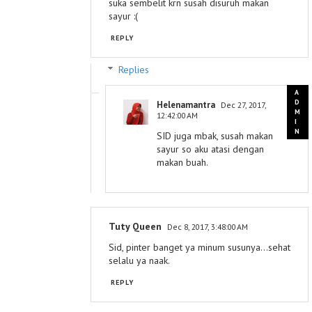
suka sembelit krn susah disuruh makan
sayur :(
REPLY
Replies
Helenamantra
Dec 27, 2017,
12:42:00 AM
SID juga mbak, susah makan
sayur so aku atasi dengan
makan buah.
Tuty Queen
Dec 8, 2017, 3:48:00 AM
Sid, pinter banget ya minum susunya...sehat
selalu ya naak.
REPLY