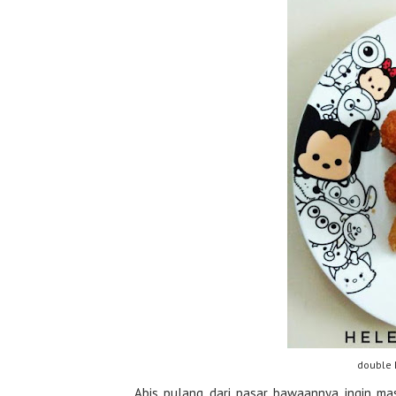
double 
Abis pulang dari pasar bawaannya ingin ma