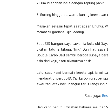
7. Lumuri adonan bola dengan tepung panir.
8. Goreng hingga berwarna kuning keemasan d
Masakan selesai tepat saat adzan Dhuhur. W
memasak (padahal gini doang).
Saat SID bangun, saya tawari ia bola ubi. S
gigitan lalu ia bilang, “Jijik.”. Duh hati sa
Double Carbo Ball sambil berdoa supaya bera
asin dari keju, atau nikmatnya sosis.
Lalu saat kami bermain kereta api, ia minta
mendarat di perut SID.
Yes
, karbohidrat pengga
awal tadi efek baru bangun terus langsung 
Baca juga:
Res
Hari yang penuh limpahan bahagia melihat 