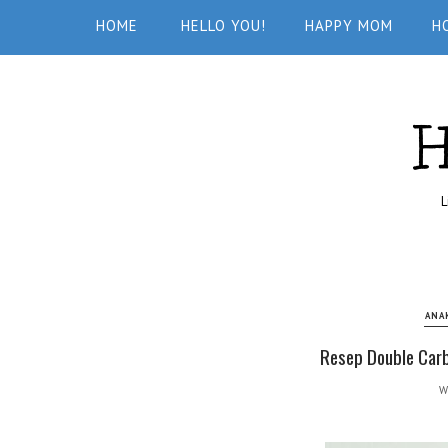
HOME
HELLO YOU!
HAPPY MOM
H
L
ANA
Resep Double Carb
W