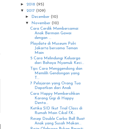
►
2018
(95)
▼
2017
(109)
►
December
(10)
▼
November
(10)
Cara Cerdik Membersamai
Anak Bermain Gawai
dengan ...
Playdate di Museum Polri
Jakarta bersama Teman
Main
5 Cara Melindungi Keluarga
dari Bahaya Nyamuk Keci...
Tips Cara Menggendong dan
Memilih Gendongan yang
T...
7 Pelajaran yang Orang Tua
Dapatkan dari Anak
Cara Happy Membersihkan
Karang Gigi di Happy
Denta...
Ketika SID Ikut Trial Class di
Rumah Main Cikal fX...
Resep Double Carbo Ball Buat
Anak yang Susah Makan...
Rajin Olahraga Bukan Berarti