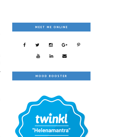
MEET ME ONLINE
h
u
i
,
MOOD BOOSTER
s
i
a