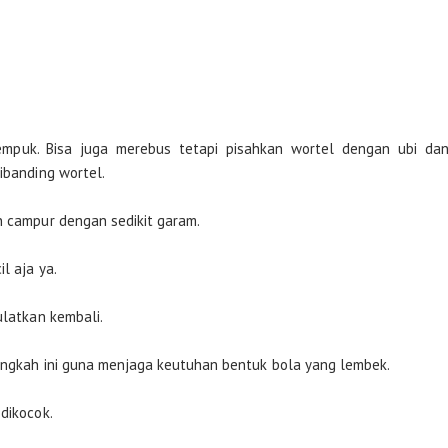
 empuk. Bisa juga merebus tetapi pisahkan wortel dengan ubi da
ibanding wortel.
n campur dengan sedikit garam.
l aja ya.
ulatkan kembali.
Langkah ini guna menjaga keutuhan bentuk bola yang lembek.
dikocok.