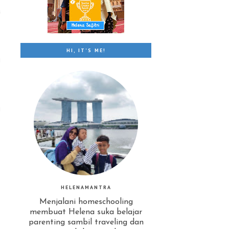
a
.
HI, IT'S ME!
i
i
HELENAMANTRA
Menjalani homeschooling
membuat Helena suka belajar
parenting sambil traveling dan