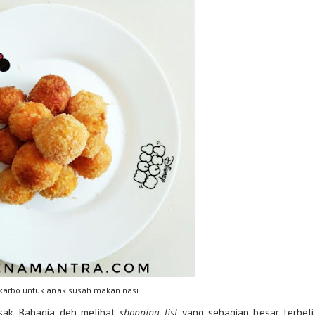
karbo untuk anak susah makan nasi
sak. Bahagia deh melihat
shopping list
yang sebagian besar terbeli