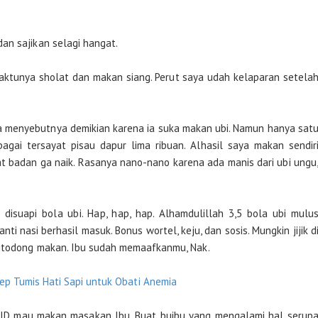
an sajikan selagi hangat.
aktunya sholat dan makan siang. Perut saya udah kelaparan setela
aya menyebutnya demikian karena ia suka makan ubi. Namun hanya sat
ya bagai tersayat pisau dapur lima ribuan. Alhasil saya makan sendir
t badan ga naik. Rasanya nano-nano karena ada manis dari ubi ungu
 disuapi bola ubi. Hap, hap, hap. Alhamdulillah 3,5 bola ubi mulu
nti nasi berhasil masuk. Bonus wortel, keju, dan sosis. Mungkin jijik d
ditodong makan. Ibu sudah memaafkanmu, Nak.
ep Tumis Hati Sapi untuk Obati Anemia
SID mau makan masakan Ibu. Buat buibu yang mengalami hal serup