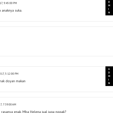
17, 9:45:00 PM
 anaknya suka.
017, 5:12:00 PM
anak doyan makan
7, 7:39:00 AM
rasanya enak. Mba Helena jual juga nggak?