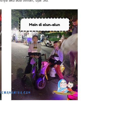
lnya aku ada teman,” ujar Sid.