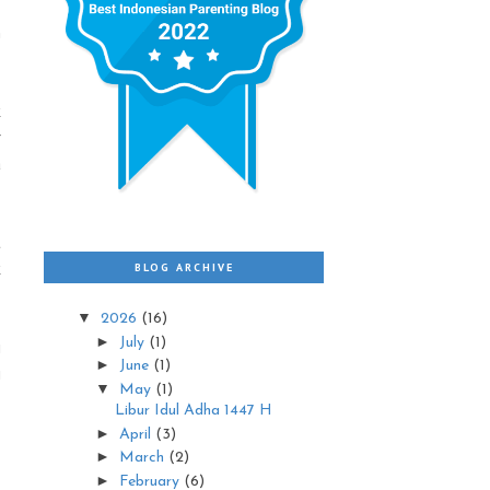
n
k
r
a
t
k
BLOG ARCHIVE
▼
2026
(16)
►
July
(1)
i
►
June
(1)
i
▼
May
(1)
Libur Idul Adha 1447 H
►
April
(3)
►
March
(2)
►
February
(6)