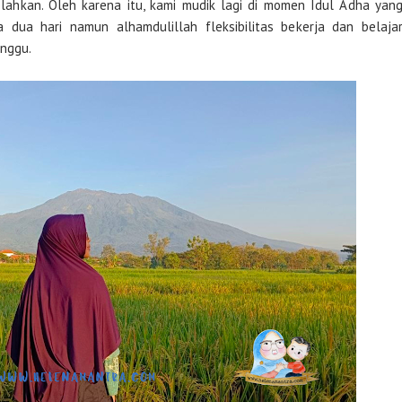
ahkan. Oleh karena itu, kami mudik lagi di momen Idul Adha yan
a dua hari namun alhamdulillah fleksibilitas bekerja dan belaja
inggu.