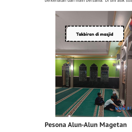
berkenalan dan main bersama. “Di sini asik soa
Pesona Alun-Alun Magetan