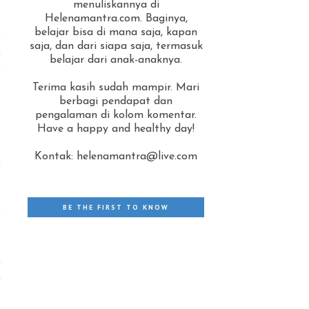
menuliskannya di
Helenamantra.com. Baginya,
belajar bisa di mana saja, kapan
n
saja, dan dari siapa saja, termasuk
a
belajar dari anak-anaknya.
m
Terima kasih sudah mampir. Mari
berbagi pendapat dan
pengalaman di kolom komentar.
Have a happy and healthy day!
Kontak: helenamantra@live.com
u
BE THE FIRST TO KNOW
h
a
a
n