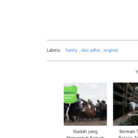
Labels:
family
,
idul adha
,
original
Ibadah yang
Bermain 
Menyentuh Banyak
Belajar T