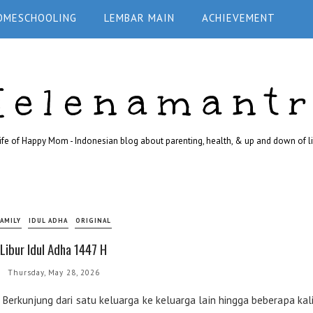
OMESCHOOLING
LEMBAR MAIN
ACHIEVEMENT
Helenamant
ife of Happy Mom - Indonesian blog about parenting, health, & up and down of li
AMILY
IDUL ADHA
ORIGINAL
Libur Idul Adha 1447 H
Thursday, May 28, 2026
t. Berkunjung dari satu keluarga ke keluarga lain hingga beberapa kal