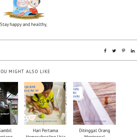
Stay happy and healthy,
YOU MIGHT ALSO LIKE
Sambil
Hari Pertama
Ditinggal Orang
entang
Homeschooling Usia
Meninggal