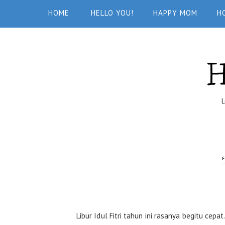
HOME
HELLO YOU!
HAPPY MOM
H
L
F
Libur Idul Fitri tahun ini rasanya begitu cepa