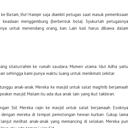
t ke Batam, lho! Hampir saja diambil petugas saat masuk pemeriksaa
am keadaan menggembung (berbentuk bola). Syukurlah petugasny
nnya untuk menendang orang, kan. Lain kali harus dibawa dala
 yang silaturrahim ke rumah saudara. Momen utama Idul Adha yait
ban sehingga kami punya waktu luang untuk menikmati sekitar.
tunggu anak-anak. Mereka ke masjid untuk salat maghrib berjamaa
aker masjid. Malam itu ada dua anak lain yang ikut takbiran.
ngan Sid. Mereka rajin ke masjid untuk salat berjamaah. Esokny
agi dengan mereka di tempat pemotongan hewan kurban. Cukup lam
lanjut melihat anak-anak yang memancing di selokan. Mereka pu