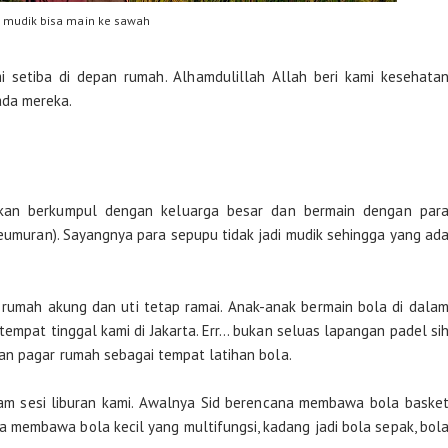
mudik bisa main ke sawah
ami setiba di depan rumah. Alhamdulillah Allah beri kami kesehata
ada mereka.
an berkumpul dengan keluarga besar dan bermain dengan par
umuran). Sayangnya para sepupu tidak jadi mudik sehingga yang ad
rumah akung dan uti tetap ramai. Anak-anak bermain bola di dala
empat tinggal kami di Jakarta. Err… bukan seluas lapangan padel si
an pagar rumah sebagai tempat latihan bola.
lam sesi liburan kami. Awalnya Sid berencana membawa bola baske
 ia membawa bola kecil yang multifungsi, kadang jadi bola sepak, bol