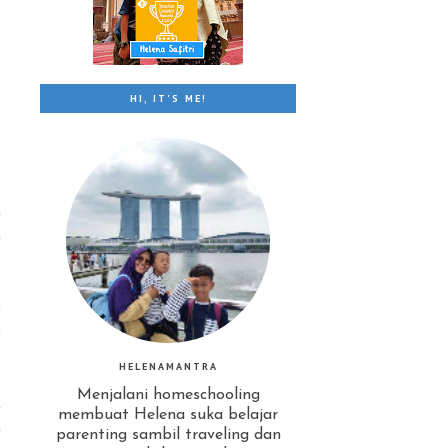
n
HI, IT'S ME!
a
a
m
h
HELENAMANTRA
Menjalani homeschooling
t
membuat Helena suka belajar
a
parenting sambil traveling dan