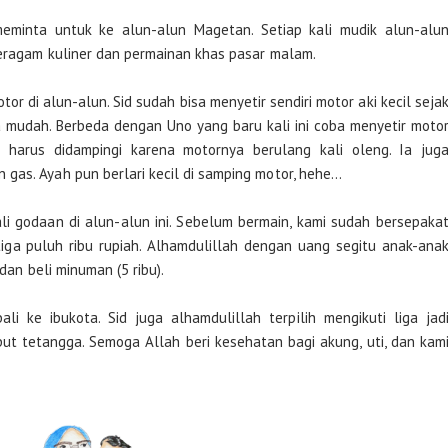
minta untuk ke alun-alun Magetan. Setiap kali mudik alun-alu
beragam kuliner dan permainan khas pasar malam.
or di alun-alun. Sid sudah bisa menyetir sendiri motor aki kecil seja
a mudah. Berbeda dengan Uno yang baru kali ini coba menyetir moto
a harus didampingi karena motornya berulang kali oleng. Ia jug
gas. Ayah pun berlari kecil di samping motor, hehe…
i godaan di alun-alun ini. Sebelum bermain, kami sudah bersepaka
iga puluh ribu rupiah. Alhamdulillah dengan uang segitu anak-ana
 dan beli minuman (5 ribu).
li ke ibukota. Sid juga alhamdulillah terpilih mengikuti liga jad
put tetangga. Semoga Allah beri kesehatan bagi akung, uti, dan kam