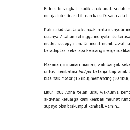
Belum berangkat mudik anak-anak sudah me
menjadi destinasi hiburan kami. Di sana ada 
Kali ini Sid dan Uno kompak minta menyetir mot
usianya 7 tahun sehingga menyetir itu teras
model scoopy mini. Di menit-menit awal i
beradaptasi seberapa kencang mengendalikan 
Makanan, minuman, mainan, wah banyak sekal
untuk membatasi
budget
belanja tiap anak t
bisa naik motor (15 ribu), memancing (10 ribu),
Libur Idul Adha telah usai, waktunya kemba
aktivitas keluarga kami kembali melihat rum
supaya bisa berkumpul kembali. Aamiin…