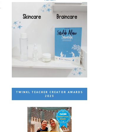
g
r
TWINKL TEACHER CREATOR AWARDS
2023