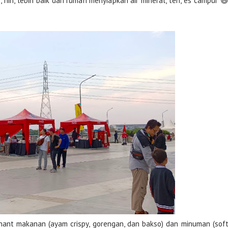
 nih, lebih baik dari rumah menyiapkan air mineral, teh, es campur 
nant makanan (ayam crispy, gorengan, dan bakso) dan minuman (sof