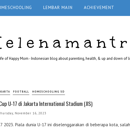
OMESCHOOLING
LEMBAR MAIN
ACHIEVEMENT
Helenamant
ife of Happy Mom - Indonesian blog about parenting, health, & up and down of li
AKARTA
FOOTBALL
HOMESCHOOLING SD
up U-17 di Jakarta International Stadium (JIS)
hursday, November 16, 2023
 2023. Piala dunia U-17 ini diselenggarakan di beberapa kota, sala