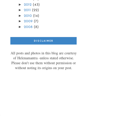

►
2012
(43)
►
2011
(22)
►
2010
(14)
►
2009
(7)
►
2008
(8)
DISCLAIMER
All posts and photos in this blog are courtesy
of Helenamantra -unless stated otherwise.
Please don't use them without permission or
without noting its origins on your post.
t