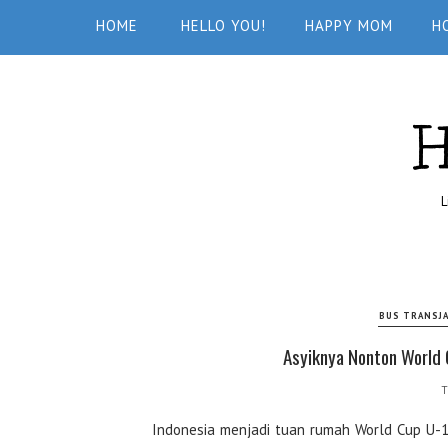
HOME
HELLO YOU!
HAPPY MOM
H
L
BUS TRANSJ
Asyiknya Nonton World C
T
Indonesia menjadi tuan rumah World Cup U-17