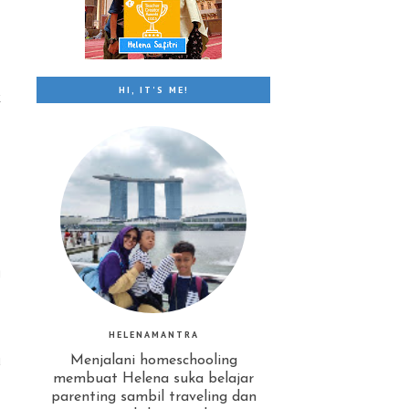
.
HI, IT'S ME!
k
.
g
HELENAMANTRA
u
Menjalani homeschooling
membuat Helena suka belajar
parenting sambil traveling dan