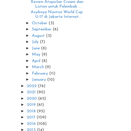
Review Atopiclair Cream dan
Lotion untuk Pelembab ...
Asyiknya Nonton World Cup
U-17 di Jakarta Internat...
►
October
(3)
►
September
(6)
►
August
(3)
►
July
(7)
►
June
(8)
►
May
(9)
►
April
(8)
►
March
(9)
►
February
(11)
►
January
(10)
►
2022
(76)
►
2021
(90)
,
►
2020
(65)
►
2019
(61)
►
2018
(95)
►
2017
(109)
►
n
2016
(108)
►
2013
(14)