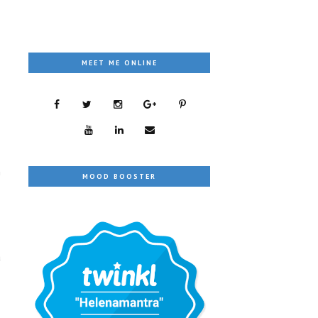
MEET ME ONLINE
n
MOOD BOOSTER
I
a