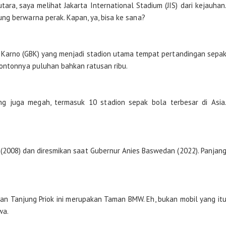
tara, saya melihat Jakarta International Stadium (JIS) dari kejauhan
ng berwarna perak. Kapan, ya, bisa ke sana?
g Karno (GBK) yang menjadi stadion utama tempat pertandingan sepa
nontonnya puluhan bahkan ratusan ribu.
ang juga megah, termasuk 10 stadion sepak bola terbesar di Asia
(2008) dan diresmikan saat Gubernur Anies Baswedan (2022). Panjan
tan Tanjung Priok ini merupakan Taman BMW. Eh, bukan mobil yang it
wa.