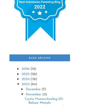
l
m
BLOG ARCHIVE
►
2026
(16)
►
2025
(26)
►
2024
(36)
▼
2023
(84)
►
December
(7)
▼
November
(3)
Cerita Homeschooling SD:
Belajar Menulis