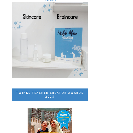
i
t
w
TWINKL TEACHER CREATOR AWARDS
2023