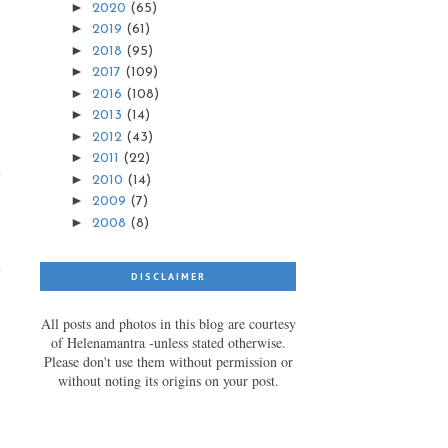
►
2020
(65)
►
2019
(61)
►
2018
(95)
►
2017
(109)
►
2016
(108)
►
2013
(14)
►
2012
(43)
►
2011
(22)
a
►
2010
(14)
►
2009
(7)
►
2008
(8)
s
a
DISCLAIMER
All posts and photos in this blog are courtesy
of Helenamantra -unless stated otherwise.
Please don't use them without permission or
without noting its origins on your post.