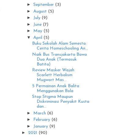
►
September
(3)
a
►
August
(5)
►
July
(9)
►
June
(7)
►
May
(5)
▼
April
(5)
Buku Sekolah Alam Semesta:
Cerita Homeschooling An...
Naik Bus Transjakarta Bawa
Dua Anak (Termasuk
Batita)
Review Masker Wajah
Scarlett Herbalism
Mugwort Mas...
5 Permainan Anak Balita
Menggunakan Bola
Stop Stigma Maupun
Diskriminasi Penyakit Kusta
dan...
►
March
(6)
►
February
(6)
►
January
(9)
►
2021
(90)