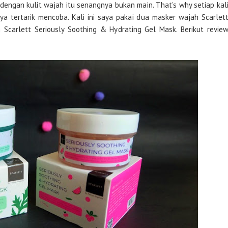
engan kulit wajah itu senangnya bukan main. That’s why setiap kal
ya tertarik mencoba. Kali ini saya pakai dua masker wajah Scarlet
Scarlett Seriously Soothing & Hydrating Gel Mask. Berikut revie