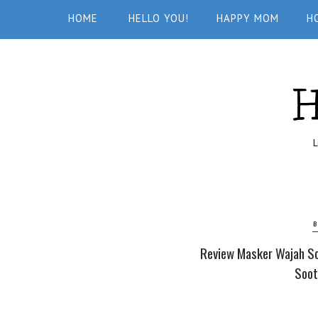
HOME
HELLO YOU!
HAPPY MOM
H
L
B
Review Masker Wajah Sc
Soot