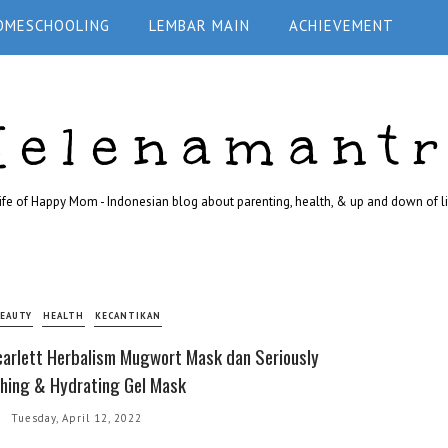
OMESCHOOLING
LEMBAR MAIN
ACHIEVEMENT
Helenamant
ife of Happy Mom - Indonesian blog about parenting, health, & up and down of li
EAUTY
HEALTH
KECANTIKAN
arlett Herbalism Mugwort Mask dan Seriously
hing & Hydrating Gel Mask
Tuesday, April 12, 2022