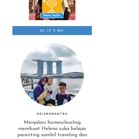
HI, IT'S ME!
e
h
h
HELENAMANTRA
Menjalani homeschooling
membuat Helena suka belajar
parenting sambil traveling dan