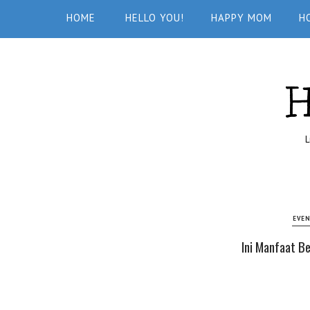
HOME
HELLO YOU!
HAPPY MOM
H
L
EVE
Ini Manfaat B