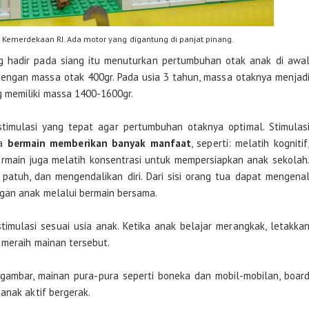
Kemerdekaan RI. Ada motor yang digantung di panjat pinang.
ang hadir pada siang itu menuturkan pertumbuhan otak anak di awa
 dengan massa otak 400gr. Pada usia 3 tahun, massa otaknya menjad
 memiliki massa 1400-1600gr.
timulasi yang tepat agar pertumbuhan otaknya optimal. Stimulas
na
bermain memberikan banyak manfaat
, seperti: melatih kognitif
 Bermain juga melatih konsentrasi untuk mempersiapkan anak sekolah
, patuh, dan mengendalikan diri. Dari sisi orang tua dapat mengena
gan anak melalui bermain bersama.
timulasi sesuai usia anak. Ketika anak belajar merangkak, letakka
 meraih mainan tersebut.
rgambar, mainan pura-pura seperti boneka dan mobil-mobilan, boar
anak aktif bergerak.