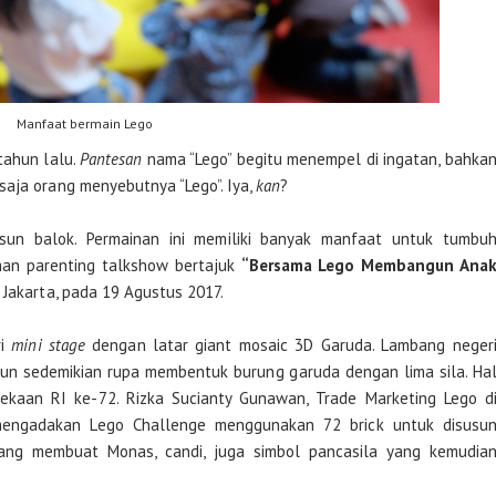
Manfaat bermain Lego
tahun lalu.
Pantesan
nama “Lego” begitu menempel di ingatan, bahka
saja orang menyebutnya “Lego”. Iya,
kan
?
un balok. Permainan ini memiliki banyak manfaat untuk tumbu
man parenting talkshow bertajuk
“Bersama Lego Membangun Ana
 Jakarta, pada 19 Agustus 2017.
ri
mini stage
dengan latar giant mosaic 3D Garuda. Lambang neger
isusun sedemikian rupa membentuk burung garuda dengan lima sila. Ha
ekaan RI ke-72. Rizka Sucianty Gunawan, Trade Marketing Lego d
mengadakan Lego Challenge menggunakan 72 brick untuk disusu
ang membuat Monas, candi, juga simbol pancasila yang kemudia