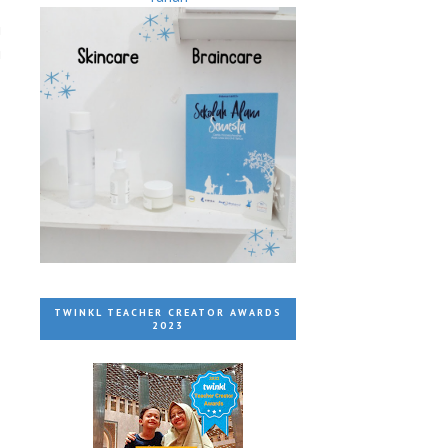
i
i
TWINKL TEACHER CREATOR AWARDS
2023