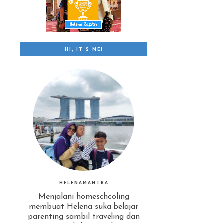
HI, IT'S ME!
n
h
k
i
l
i
HELENAMANTRA
n
Menjalani homeschooling
n
membuat Helena suka belajar
parenting sambil traveling dan