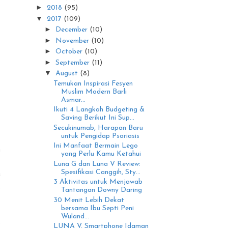
►
2018
(95)
▼
2017
(109)
►
December
(10)
►
November
(10)
►
October
(10)
►
September
(11)
▼
August
(8)
Temukan Inspirasi Fesyen
Muslim Modern Barli
Asmar...
Ikuti 4 Langkah Budgeting &
Saving Berikut Ini Sup...
Secukinumab, Harapan Baru
untuk Pengidap Psoriasis
Ini Manfaat Bermain Lego
n
yang Perlu Kamu Ketahui
3
Luna G dan Luna V Review:
a
Spesifikasi Canggih, Sty...
3 Aktivitas untuk Menjawab
2
Tantangan Downy Daring
30 Menit Lebih Dekat
bersama Ibu Septi Peni
Wuland...
s
LUNA V, Smartphone Idaman