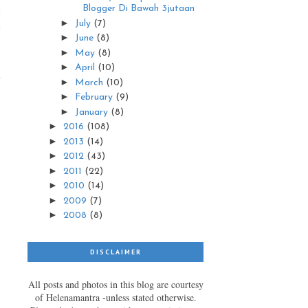
h
Blogger Di Bawah 3jutaan
►
h
July
(7)
►
June
(8)
►
May
(8)
►
April
(10)
t
►
March
(10)
►
February
(9)
►
January
(8)
►
2016
(108)
►
2013
(14)
►
2012
(43)
►
2011
(22)
►
2010
(14)
►
2009
(7)
►
2008
(8)
DISCLAIMER
All posts and photos in this blog are courtesy
of Helenamantra -unless stated otherwise.