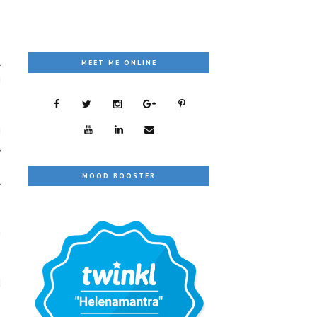
l
MEET ME ONLINE
i
i
,
.
MOOD BOOSTER
l
n
d