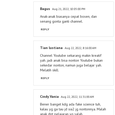
Bagus
Aug 21, 2022, 10:05:00 PM
Anak-anak biasanya cepat bosen, dan
senang gonta ganti channel.
REPLY
Tian lustiana
Aug 22, 2022, 8:16:00 AM
Channel Youtube sekarang makin kreatif
yah. jadi anak bisa nonton Youtube bukan
sekedar nonton, namun juga belajar yah.
Melatih skill.
REPLY
Cindy Vania
Aug 22, 2022, 11:31:00 AM
Bener banget kdg ada fake science tuh,
kalau yg ga tau jd sia2 jg nontonnya. Malah
anak dpt pelajaran yg salah.