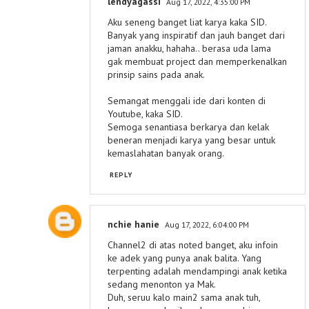
lendyagassi
Aug 17, 2022, 4:35:00 PM
Aku seneng banget liat karya kaka SID.
Banyak yang inspiratif dan jauh banget dari
jaman anakku, hahaha.. berasa uda lama
gak membuat project dan memperkenalkan
prinsip sains pada anak.
Semangat menggali ide dari konten di
Youtube, kaka SID.
Semoga senantiasa berkarya dan kelak
beneran menjadi karya yang besar untuk
kemaslahatan banyak orang.
REPLY
nchie hanie
Aug 17, 2022, 6:04:00 PM
Channel2 di atas noted banget, aku infoin
ke adek yang punya anak balita. Yang
terpenting adalah mendampingi anak ketika
sedang menonton ya Mak.
Duh, seruu kalo main2 sama anak tuh,