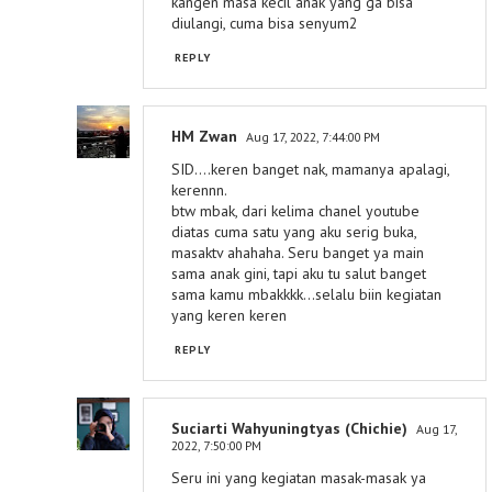
kangen masa kecil anak yang ga bisa
diulangi, cuma bisa senyum2
REPLY
HM Zwan
Aug 17, 2022, 7:44:00 PM
SID....keren banget nak, mamanya apalagi,
kerennn.
btw mbak, dari kelima chanel youtube
diatas cuma satu yang aku serig buka,
masaktv ahahaha. Seru banget ya main
sama anak gini, tapi aku tu salut banget
sama kamu mbakkkk...selalu biin kegiatan
yang keren keren
REPLY
Suciarti Wahyuningtyas (Chichie)
Aug 17,
2022, 7:50:00 PM
Seru ini yang kegiatan masak-masak ya