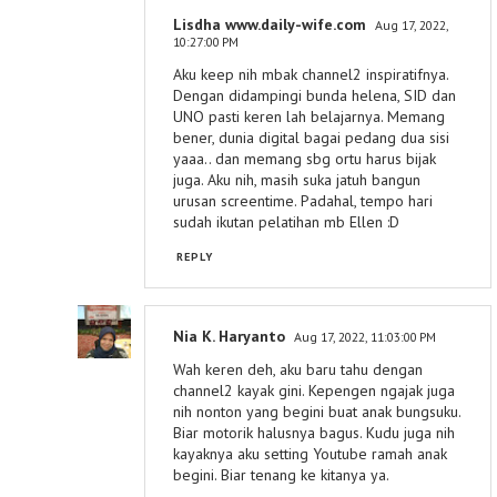
Lisdha www.daily-wife.com
Aug 17, 2022,
10:27:00 PM
Aku keep nih mbak channel2 inspiratifnya.
Dengan didampingi bunda helena, SID dan
UNO pasti keren lah belajarnya. Memang
bener, dunia digital bagai pedang dua sisi
yaaa.. dan memang sbg ortu harus bijak
juga. Aku nih, masih suka jatuh bangun
urusan screentime. Padahal, tempo hari
sudah ikutan pelatihan mb Ellen :D
REPLY
Nia K. Haryanto
Aug 17, 2022, 11:03:00 PM
Wah keren deh, aku baru tahu dengan
channel2 kayak gini. Kepengen ngajak juga
nih nonton yang begini buat anak bungsuku.
Biar motorik halusnya bagus. Kudu juga nih
kayaknya aku setting Youtube ramah anak
begini. Biar tenang ke kitanya ya.