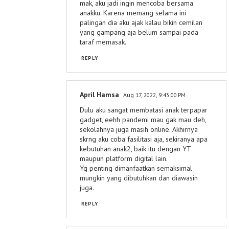
mak, aku jadi ingin mencoba bersama
anakku. Karena memang selama ini
palingan dia aku ajak kalau bikin cemilan
yang gampang aja belum sampai pada
taraf memasak.
REPLY
April Hamsa
Aug 17, 2022, 9:43:00 PM
Dulu aku sangat membatasi anak terpapar
gadget, eehh pandemi mau gak mau deh,
sekolahnya juga masih online. Akhirnya
skrng aku coba fasilitasi aja, sekiranya apa
kebutuhan anak2, baik itu dengan YT
maupun platform digital lain.
Yg penting dimanfaatkan semaksimal
mungkin yang dibutuhkan dan diawasin
juga.
REPLY