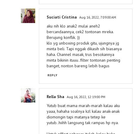
Suciati Cristina
Aug 16, 2022, 7:09:00 AM
aku nih klo anak2 mulai aneh2
bercandaannya, cek2 tontonan mreka.
Berujung konflik. :))
klo yg unboxing produk gitu, ujungnya jg
minta beli. Tapi nggak dikasih sih biasanya
haha. Channel masak, trus besokannya
minta bikinin ituuu..filter tontonan penting
banget, nonton bareng lebih bagus
REPLY
Rella Sha
Aug 16, 2022, 12:19:00 PM
Yutub buat mama marah-marah kalau aku
yaaa, hahaha soalnya kzl kalau anak-anak
diomongin tapi matanya tetep ke
yutub..hiihh langsung tak rampas hp nya.
Untuk effort sebesar itulah, kalau buka