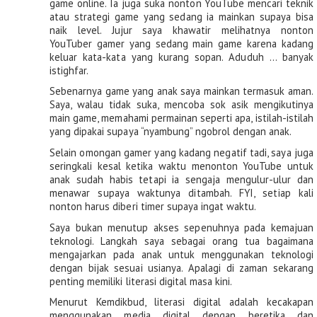
game online. Ia juga suka nonton YouTube mencari teknik 
atau strategi game yang sedang ia mainkan supaya bisa 
naik level. Jujur saya khawatir melihatnya nonton 
YouTuber gamer yang sedang main game karena kadang 
keluar kata-kata yang kurang sopan. Aduduh … banyak 
istighfar.
Sebenarnya game yang anak saya mainkan termasuk aman. 
Saya, walau tidak suka, mencoba sok asik mengikutinya 
main game, memahami permainan seperti apa, istilah-istilah 
yang dipakai supaya “nyambung” ngobrol dengan anak. 
Selain omongan gamer yang kadang negatif tadi, saya juga 
seringkali kesal ketika waktu menonton YouTube untuk 
anak sudah habis tetapi ia sengaja mengulur-ulur dan 
menawar supaya waktunya ditambah. FYI, setiap kali 
nonton harus diberi timer supaya ingat waktu.
Saya bukan menutup akses sepenuhnya pada kemajuan 
teknologi. Langkah saya sebagai orang tua bagaimana 
mengajarkan pada anak untuk menggunakan teknologi 
dengan bijak sesuai usianya. Apalagi di zaman sekarang 
penting memiliki literasi digital masa kini.
Menurut Kemdikbud, literasi digital adalah kecakapan 
menggunakan media digital dengan beretika dan 