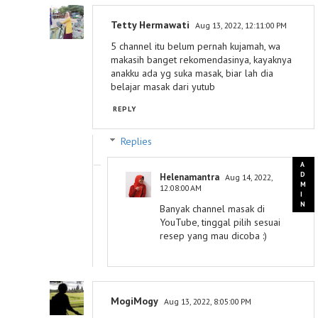
Tetty Hermawati
Aug 13, 2022, 12:11:00 PM
5 channel itu belum pernah kujamah, wa
makasih banget rekomendasinya, kayaknya
anakku ada yg suka masak, biar lah dia
belajar masak dari yutub
REPLY
Replies
Helenamantra
Aug 14, 2022,
12:08:00 AM
Banyak channel masak di
YouTube, tinggal pilih sesuai
resep yang mau dicoba :)
MogiMogy
Aug 13, 2022, 8:05:00 PM