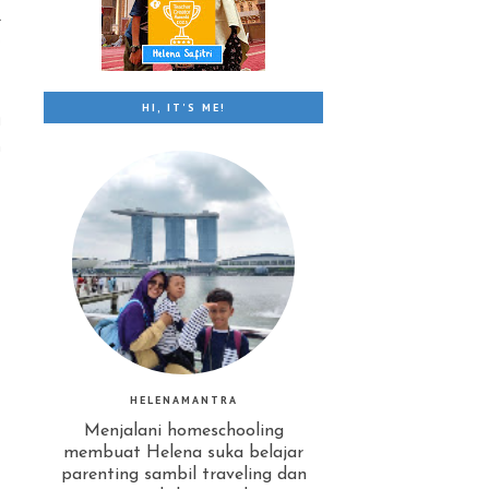
l
e
HI, IT'S ME!
g
n
HELENAMANTRA
Menjalani homeschooling
membuat Helena suka belajar
parenting sambil traveling dan