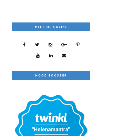
e
MEET ME ONLINE
.
n
g
n
MOOD BOOSTER