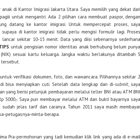
nak di Kantor Imigrasi Jakarta Utara. Saya memilih yang dekat dar
agiii untuk mengantri. Ada 2 pilihan cara membuat paspor, denga
ung datang ke kantor imigrasi. Untuk mempercepat proses, say
supaya di kantor imigrasi tidak perlu mengisi formulir lagi. Prose
 lancar sekitar 10-15 menit. Data yang diisi sebenarnya sederhan
TIPS
untuk pengisian nomor identitas anak berhubung belum puny
(NIK) sesuai kartu keluarga. Jangka waktu berlakunya ditambah 
 tersebut.
l untuk verifikasi dokumen, foto, dan wawancara. Pilihannya sekitar 
di bisa menyiapkan cuti. Setelah data lengkap dan di-
submit
, say
n yang berisi petunjuk pembayaran melalui teller BNI atau ATM BN
Rp 5000,-. Saya pun membayar melalui ATM dan bukti bayarnya say
 sudah jelas tarif dan caranya. Tahun 2011 saya masih membaya
ka-petugasnya-minta-berapa.
ima Pra-permohonan yang tadi kemudian klik link yang ada di e-mai