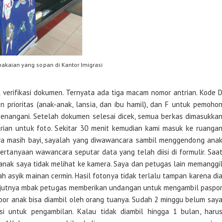
akaian yang sopan di Kantor Imigrasi
k verifikasi dokumen. Ternyata ada tiga macam nomor antrian. Kode 
 prioritas (anak-anak, lansia, dan ibu hamil), dan F untuk pemoho
enangani. Setelah dokumen selesai dicek, semua berkas dimasukka
rian untuk foto. Sekitar 30 menit kemudian kami masuk ke ruanga
ya masih bayi, sayalah yang diwawancara sambil menggendong ana
ertanyaan wawancara seputar data yang telah diisi di formulir. Saa
anak saya tidak melihat ke kamera. Saya dan petugas lain memanggi
ah asyik mainan cermin. Hasil fotonya tidak terlalu tampan karena di
anjutnya mbak petugas memberikan undangan untuk mengambil paspo
spor anak bisa diambil oleh orang tuanya. Sudah 2 minggu belum say
si untuk pengambilan. Kalau tidak diambil hingga 1 bulan, haru