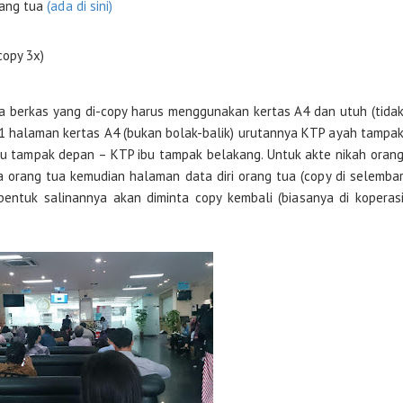
rang tua
(ada di sini)
copy 3x)
ua berkas yang di-copy harus menggunakan kertas A4 dan utuh (tida
 1 halaman kertas A4 (bukan bolak-balik) urutannya KTP ayah tampa
u tampak depan – KTP ibu tampak belakang. Untuk akte nikah oran
 orang tua kemudian halaman data diri orang tua (copy di selemba
bentuk salinannya akan diminta copy kembali (biasanya di koperas