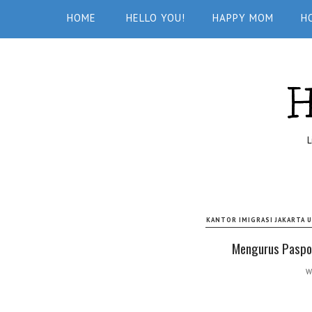
HOME
HELLO YOU!
HAPPY MOM
H
L
KANTOR IMIGRASI JAKARTA 
Mengurus Paspor
W