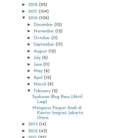
►
2018
(95)
►
2017
(109)
▼
2016
(108)
►
December
(10)
►
November
(12)
►
October
(11)
►
September
(17)
►
August
(12)
►
July
(6)
►
June
(11)
►
May
(6)
►
April
(12)
►
March
(9)
▼
February
(2)
Syukuran Blog Baru (Aktif
Lagi)
Mengurus Paspor Anak di
Kantor Imigrasi Jakarta
Utara
►
2013
(14)
►
2012
(43)
►
2011
(22)