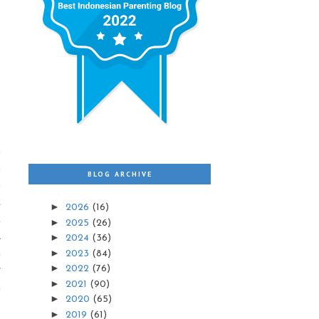
D
n
n
BLOG ARCHIVE
n
k
►
2026
(16)
t
►
2025
(26)
l
►
2024
(36)
a
►
2023
(84)
►
r
2022
(76)
►
2021
(90)
a
►
2020
(65)
s
►
2019
(61)