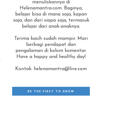
menuliskannya di
Helenamantra.com. Baginya,
belajar bisa di mana saja, kapan
saja, dan dari siapa saja, termasuk
belajar dari anak-anaknya.
k
Terima kasih sudah mampir. Mari
k
berbagi pendapat dan
pengalaman di kolom komentar.
g
Have a happy and healthy day!
r
i
Kontak: helenamantra@live.com
BE THE FIRST TO KNOW