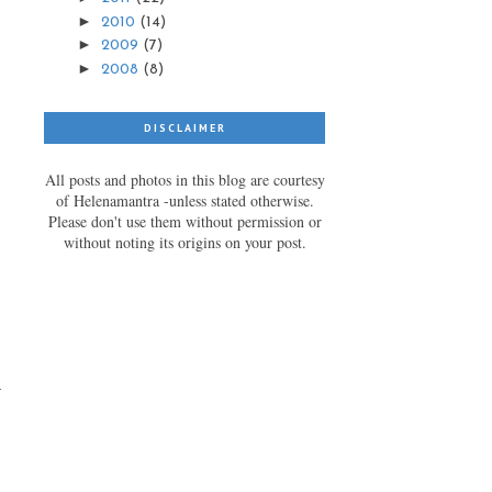
►
2010
(14)
►
2009
(7)
►
2008
(8)
DISCLAIMER
All posts and photos in this blog are courtesy
of Helenamantra -unless stated otherwise.
Please don't use them without permission or
without noting its origins on your post.