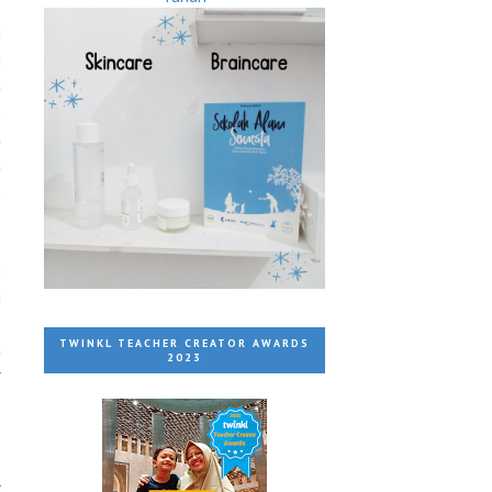
i
n
a
s
a
a
5
2
a
I
TWINKL TEACHER CREATOR AWARDS
a
2023
r
l