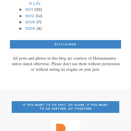
A Life
►
2011
(22)
►
2010
(14)
►
2009
(7)
►
2008
(8)
DISCLAIMER
All posts and photos in this blog are courtesy of Helenamantra -
unless stated otherwise. Please don't use them without permission
or without noting its origins on your post.
IF YOU WANT TO GO FAST, GO ALONE. IF YOU WANT
TO GO FARTHER, GO TOGETHER