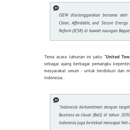
ISEW diselenggarakan bersama oleh Deutsche Gesellschaft für Internationale Zusammenarbeit (GIZ),
Clean, Affordable, and Secure Energy f
Reform (IESR) di bawah naungan Bapp
Tema acara tahunan ini yaitu
"United Tow
sebagai ajang berbagai pemangku kepentin
masyarakat umum - untuk berdiskusi dan m
Indonesia. .
"Indonesia berkomitmen dengan target pengurangan emisi Gas Rumah Kaca (GRK) sebesar 31,89% dari
Business-as-Usual (BaU) di tahun 203
Indonesia juga bertekad mencapai Net-