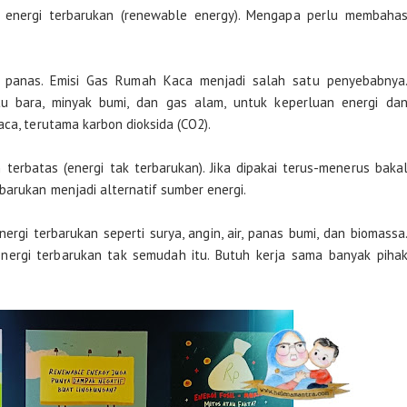
 energi terbarukan (renewable energy). Mengapa perlu membaha
kin panas. Emisi Gas Rumah Kaca menjadi salah satu penyebabnya
tu bara, minyak bumi, dan gas alam, untuk keperluan energi da
aca, terutama karbon dioksida (CO2).
h terbatas (energi tak terbarukan). Jika dipakai terus-menerus baka
barukan menjadi alternatif sumber energi.
rgi terbarukan seperti surya, angin, air, panas bumi, dan biomassa
e energi terbarukan tak semudah itu. Butuh kerja sama banyak piha