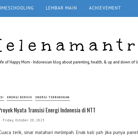
OMESCHOOLING
LEMBAR MAIN
ACHIEVEMENT
Helenamant
ife of Happy Mom - Indonesian blog about parenting, health, & up and down of li
SI
ENERGI BERSIH
ENERGI TERBARUKAN
royek Nyata Transisi Energi Indonesia di NTT
Friday, October 20, 2023
uaca terik, sinar matahari melimpah. Enak kali yah jika punya pane