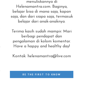
menuliskannya di
s
Helenamantra.com. Baginya,
belajar bisa di mana saja, kapan
saja, dan dari siapa saja, termasuk
.
belajar dari anak-anaknya.
n
Terima kasih sudah mampir. Mari
berbagi pendapat dan
pengalaman di kolom komentar.
l
Have a happy and healthy day!
Kontak: helenamantra@live.com
.
k
BE THE FIRST TO KNOW