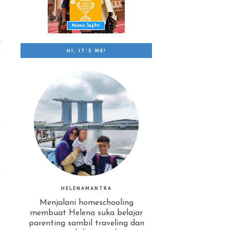
l
i
HI, IT'S ME!
n
.
t
HELENAMANTRA
Menjalani homeschooling
membuat Helena suka belajar
parenting sambil traveling dan