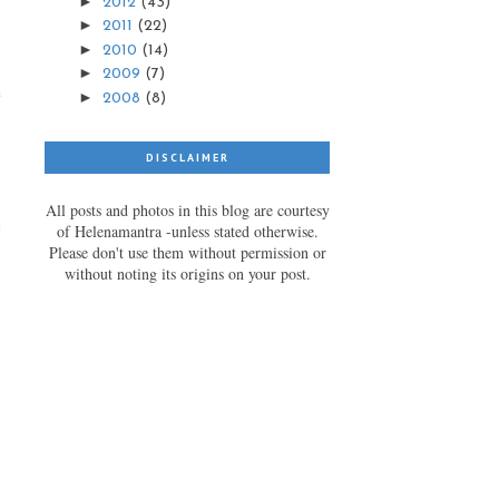
►
2012
(43)
►
2011
(22)
►
2010
(14)
►
2009
(7)
a
►
2008
(8)
DISCLAIMER
All posts and photos in this blog are courtesy
n
of Helenamantra -unless stated otherwise.
Please don't use them without permission or
without noting its origins on your post.