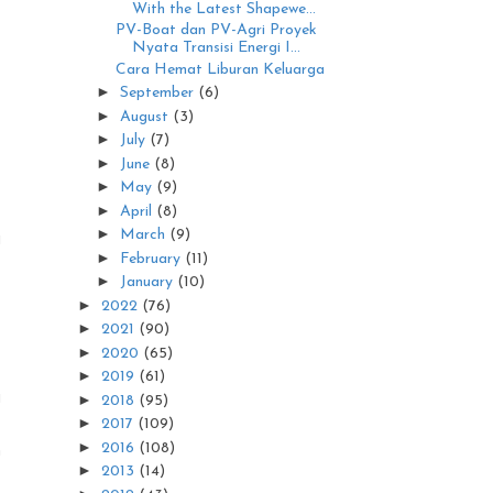
With the Latest Shapewe...
PV-Boat dan PV-Agri Proyek
Nyata Transisi Energi I...
Cara Hemat Liburan Keluarga
►
September
(6)
►
August
(3)
►
July
(7)
►
June
(8)
►
May
(9)
►
April
(8)
►
March
(9)
i
►
February
(11)
►
January
(10)
►
2022
(76)
.
►
2021
(90)
►
2020
(65)
►
2019
(61)
i
►
2018
(95)
.
►
2017
(109)
►
n
2016
(108)
►
2013
(14)