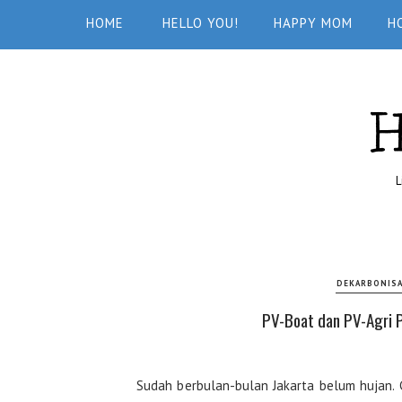
HOME
HELLO YOU!
HAPPY MOM
H
L
DEKARBONISA
PV-Boat dan PV-Agri P
Sudah berbulan-bulan Jakarta belum hujan. C